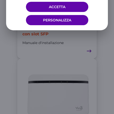
ACCETTA
PERSONALIZZA
TP-Link VX830v
con slot SFP
Manuale d'installazione