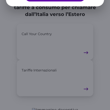
Se hai già una SIM WINDTRE scopri le
tariffe a consumo per chiamare
dall’Italia verso l’Estero
Call Your Country
Tariffe Internazionali