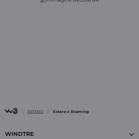
Sei un professionista
con partita IVA?
Scopri le offerte per chiamare l’Estero o dall’Estero
per il tuo Business
SCOPRI
ESTERO
Estero e Roaming
WINDTRE