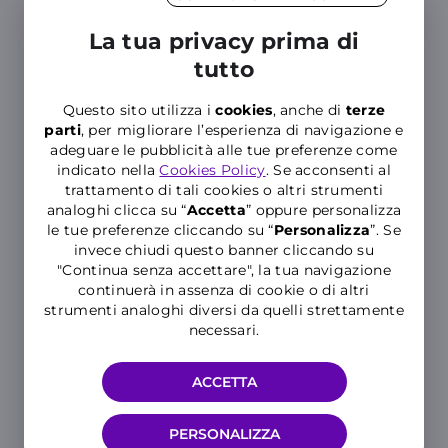
con Minuti validi in oltre 50
La tua privacy prima di
Paesi e le
opzioni per usare
tutto
la tua SIM quando sei
all’Estero
, con tariffe
Questo sito utilizza i
cookies
, anche di
terze
trasparenti e GIGA e Minuti
parti
, per migliorare l’esperienza di navigazione e
adeguare le pubblicità alle tue preferenze come
inclusi. Che tu debba
indicato nella
Cookies Policy
. Se acconsenti al
chiamare numeri
trattamento di tali cookies o altri strumenti
internazionali
analoghi clicca su “
Accetta
o
” oppure personalizza
navigare
le tue preferenze cliccando su “
P
ersonalizza
”. Se
all’Estero durante un
invece chiudi questo banner cliccando su
viaggio
, WINDTRE ti aiuta a
"Continua senza accettare", la tua navigazione
continuerà in assenza di cookie o di altri
scegliere la soluzione
strumenti analoghi diversi da quelli strettamente
migliore per restare sempre
necessari.
connesso in modo semplice
e conveniente.
ACCETTA
PERSONALIZZA