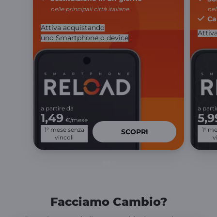
nel
nelle principali città italiane
Ca
Attiva acquistando
Attiv
uno Smartphone o device
a partire da
a parti
1,49
5,9
€/mese
1° mese senza
1° m
SCOPRI
vincoli
v
Facciamo Cambio?