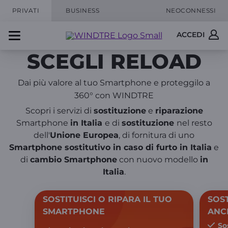
PRIVATI
BUSINESS
NEOCONNESSI
ACCEDI
SCEGLI RELOAD
Dai più valore al tuo Smartphone e proteggilo a
360° con WINDTRE
Scopri i servizi di
sostituzione
e
riparazione
Smartphone
in Italia
e di
sostituzione
nel resto
dell'
Unione Europea
, di fornitura di uno
Smartphone sostitutivo in caso di furto in Italia
e
di
cambio Smartphone
con nuovo modello
in
Italia
.
SOSTITUISCI O RIPARA IL TUO
SOS
SMARTPHONE
ANC
So