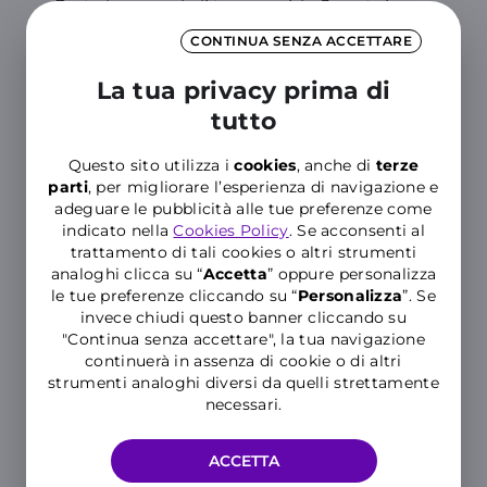
Porta in negozio il tuo vecchio Smartphone,
acquistane uno nuovo
CONTINUA SENZA ACCETTARE
e attiva un'offerta esclusiva.
La tua privacy prima di
Per te
GIGA illimitati in 5G Full Speed
tutto
12,99
€/mese
Questo sito utilizza i
cookies
, anche di
terze
parti
, per migliorare l’esperienza di navigazione e
adeguare le pubblicità alle tue preferenze come
SCOPRI
indicato nella
Cookies Policy
. Se acconsenti al
trattamento di tali cookies o altri strumenti
analoghi clicca su “
Accetta
” oppure personalizza
le tue preferenze cliccando su “
P
ersonalizza
”. Se
invece chiudi questo banner cliccando su
"Continua senza accettare", la tua navigazione
continuerà in assenza di cookie o di altri
strumenti analoghi diversi da quelli strettamente
necessari.
ACCETTA