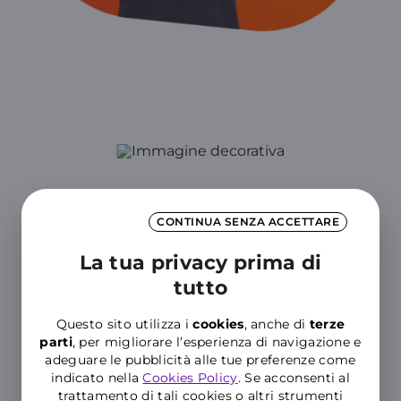
Sei un professionista
CONTINUA SENZA ACCETTARE
con partita IVA?
La tua privacy prima di
tutto
Scopri le offerte dedicate al tuo Business
Questo sito utilizza i
cookies
, anche di
terze
SCOPRI
parti
, per migliorare l’esperienza di navigazione e
adeguare le pubblicità alle tue preferenze come
indicato nella
Cookies Policy
. Se acconsenti al
trattamento di tali cookies o altri strumenti