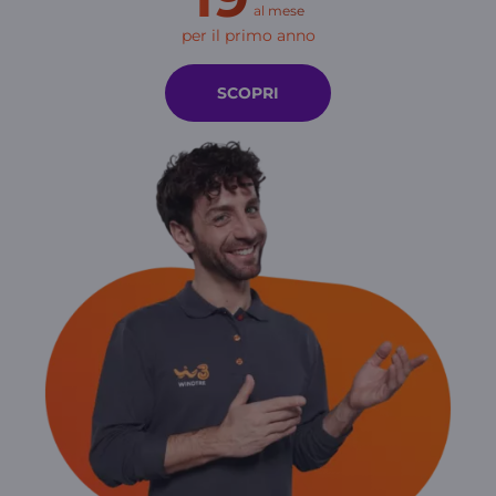
al mese
per il primo anno
SCOPRI