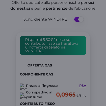
Offerte dedicate alle persone fisiche per
usi
domestici
e per le
pertinenze
dell’abitazione
Sono cliente WINDTRE
Risparmi 5,50€/mese sul
contributo fisso se hai attiva
un’offerta di telefonia
WINDTRE
OFFERTA GAS
COMPONENTE GAS
Prezzo all’ingrosso
PSV
Corrispettivo al
0,0965
€/Smc
consumo
CONTRIBUTO FISSO