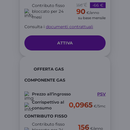
156 €
-66 €
Contributo fisso
90
bloccato per 24
€/anno
mesi
su base mensile
Consulta i
documenti contrattuali
ATTIVA
OFFERTA GAS
COMPONENTE GAS
Prezzo all’ingrosso
PSV
Corrispettivo al
0,0965
€/Smc
consumo
CONTRIBUTO FISSO
Contributo fisso
156
€/anno