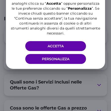
analoghi clicca su “
Accetta
” oppure personalizza
le tue preferenze cliccando su “
P
ersonalizza
”. Se
invece chiudi questo banner cliccando su
Informazioni su offerte Gas
"Continua senza accettare", la tua navigazione
continuerà in assenza di cookie o di altri
strumenti analoghi diversi da quelli strettamente
necessari.
Chi può sottoscrivere l’offerta Gas?
ACCETTA
Qual è la durata del Contratto e delle
PERSONALIZZA
Condizioni dell'Offerta Gas?
Quali sono i Servizi Inclusi nelle
Offerte Gas?
Cosa sono le offerte Gas a prezzo