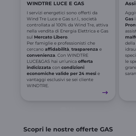
WINDTRE LUCE E GAS
Assi
I servizi energetici sono offerti da
Aggiu
Wind Tre Luce e Gas s.r.l., società
Gas
i
controllata al 100% da Wind Tre, attiva
Pron
nella vendita di Energia Elettrica e Gas
assis
sul
Mercato Libero
.​
malf
Per famiglie e professionisti che
della
cercano
affidabilità
,
trasparenza
e
idrau
convenienza
. Con WINDTRE
speci
LUCE&GAS hai un’unica
offerta
le sp
indicizzata
con
condizioni
grand
economiche valide per 24 mesi
e
sara
vantaggi esclusivi se sei cliente
WINDTRE.
Scopri le nostre offerte GAS