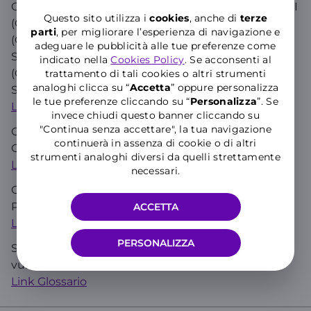
Offerte variabile Gas: WINDTRE LUCE&GAS PER NOI
Questo sito utilizza i
cookies
, anche di
terze
(GAS), NEW START CASA SCONTO MULTISERVICE
parti
, per migliorare l’esperienza di navigazione e
(GAS), NEW START CASA (GAS), NEW START PRO
adeguare le pubblicità alle tue preferenze come
SCONTO MULTISERVICE (GAS), NEW START PRO
indicato nella
Cookies Policy
. Se acconsenti al
(GAS),
SMARTPHONE PACK – NEW START CASA
trattamento di tali cookies o altri strumenti
analoghi clicca su “
Accetta
” oppure personalizza
SCONTO MULTISERVICE (GAS)
le tue preferenze cliccando su “
P
ersonalizza
”. Se
Link Glossario
invece chiudi questo banner cliccando su
"Continua senza accettare", la tua navigazione
Offerte PLACET variabile Gas: PLACET VARIABILE
continuerà in assenza di cookie o di altri
CASA GAS, PLACET VARIABILE ALTRI USI GAS
strumenti analoghi diversi da quelli strettamente
Link Glossario
necessari.
Offerte PLACET fisso Gas: PLACET FISSA CASA GAS,
PLACET FISSA ALTRI USI GAS
ACCETTA
Link Glossario
PERSONALIZZA
Servizio di tutela vulnerabilità GAS – Clienti
vulnerabili
Link Glossario