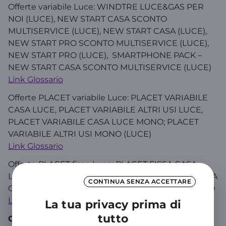
Offerte variabile Luce: WINDTRE LUCE&GAS PER
NOI (LUCE), NEW START CASA SCONTO
MULTISERVICE (LUCE), NEW START CASA (LUCE),
NEW START PRO SCONTO MULTISERVICE (LUCE),
NEW START PRO (LUCE),
SMARTPHONE PACK –
NEW START CASA SCONTO MULTISERVICE (LUCE)
Link Glossario
Offerte PLACET variabile Luce: PLACET VARIABILE
CASA LUCE, PLACET VARIABILE ALTRI USI LUCE,
PLACET VARIABILE CASA LUCE MONO; PLACET
VARIABILE ALTRI USI MONO (LUCE)
Link Glossario
Offerte PLACET fisso Luce: PLACET FISSA CASA
LUCE, PLACET FISSA ALTRI USI LUCE, PLACET FISSA
CONTINUA SENZA ACCETTARE
CASA LUCE MONO; PLACET FISSA ALTRI USI MONO
Link Glossario
La tua privacy prima di
tutto
GAS