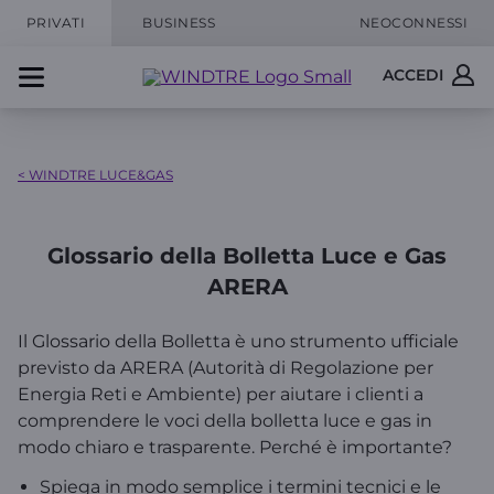
PRIVATI
BUSINESS
NEOCONNESSI
ACCEDI
< WINDTRE LUCE&GAS
Glossario della Bolletta Luce e Gas
ARERA
Il Glossario della Bolletta è uno strumento ufficiale
previsto da ARERA (Autorità di Regolazione per
Energia Reti e Ambiente) per aiutare i clienti a
comprendere le voci della bolletta luce e gas in
modo chiaro e trasparente. Perché è importante?
Spiega in modo semplice i termini tecnici e le