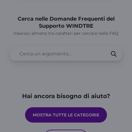
Cerca nelle Domande Frequenti del
Supporto WINDTRE
Inserisci almeno tre caratteri per cercare nelle FAQ
Hai ancora bisogno di aiuto?
MOSTRA TUTTE LE CATEGORIE