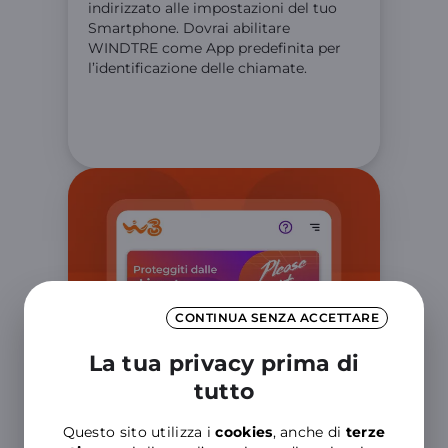
indirizzato alle impostazioni del tuo
Smartphone. Dovrai abilitare
WINDTRE come App predefinita per
l’identificazione delle chiamate.
CONTINUA SENZA ACCETTARE
La tua privacy prima di
tutto
Questo sito utilizza i
cookies
, anche di
terze