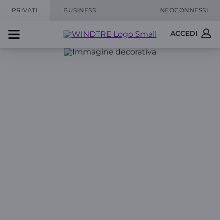
PRIVATI
BUSINESS
NEOCONNESSI
ACCEDI
Ti aiutiamo a proteggere
il tuo numero dalle possibili
chiamate indesiderate