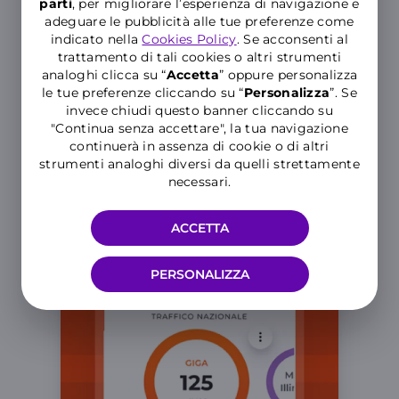
parti
, per migliorare l’esperienza di navigazione e
adeguare le pubblicità alle tue preferenze come
indicato nella
Cookies Policy
. Se acconsenti al
Proteggi il tuo numero
trattamento di tali cookies o altri strumenti
analoghi clicca su “
Accetta
” oppure personalizza
Ti ricordiamo che il servizio è valido
le tue preferenze cliccando su “
P
ersonalizza
”. Se
solo sullo Smartphone su cui sono
invece chiudi questo banner cliccando su
state impostate le abilitazioni.
"Continua senza accettare", la tua navigazione
continuerà in assenza di cookie o di altri
strumenti analoghi diversi da quelli strettamente
necessari.
ACCETTA
PERSONALIZZA