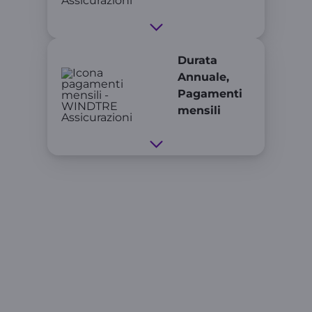
Durata
Annuale,
Pagamenti
mensili
WINDTRE ASSICURAZIONI è un marchio di Wind
Tre S.p.A., intermediario assicurativo soggetto a
vigilanza IVASS e iscritto con n° A000732828 alla
Sezione A – Agenti del Registro Unico degli
Intermediari Assicurativi (RUI). Estremi
dell’iscrizione consultabili sul sito
www.ivass.it.