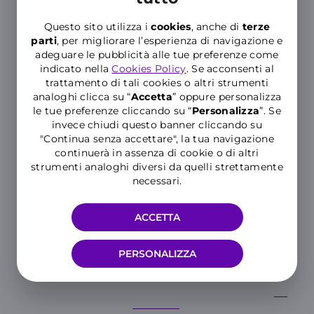
Danni ai locali e al loro contenuto
Questo sito utilizza i
cookies
, anche di
terze
Responsabilità civile terzi
parti
, per migliorare l’esperienza di navigazione e
adeguare le pubblicità alle tue preferenze come
Responsabilità civile dipendenti e
indicato nella
Cookies Policy
. Se acconsenti al
collaboratori
trattamento di tali cookies o altri strumenti
Assistenza h24
analoghi clicca su “
Accetta
” oppure personalizza
Danni alle apparecchiature
le tue preferenze cliccando su “
P
ersonalizza
”. Se
elettroniche dovuti a cause
invece chiudi questo banner cliccando su
accidentali o furto
"Continua senza accettare", la tua navigazione
continuerà in assenza di cookie o di altri
SET INFORMATIVO
strumenti analoghi diversi da quelli strettamente
necessari.
DETTAGLI
ACCETTA
PERSONALIZZA
Polizze PROTEZIONE
PRO
: prodotti di Groupama Assicurazioni S.p.A.,
durata annuale, premi comprensivi dell’aumento del 4% dovuto al
frazionamento in 12 mensilità.
Materiale pubblicitario. Prima della sottoscrizione leggere i
Set
Informativi
.