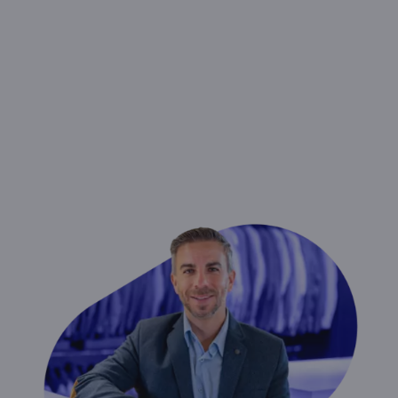
PROTEZIONE
PRO
per affittuario
Prodotti pensati per tutelare la tua
attività commerciale da eventi
imprevisti che potrebbero danneggiarla
o comprometterla