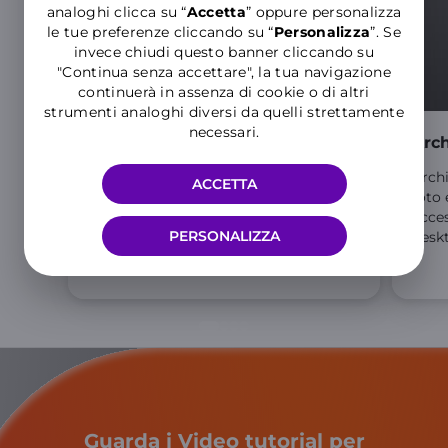
analoghi clicca su “
Accetta
” oppure personalizza
le tue preferenze cliccando su “
P
ersonalizza
”. Se
invece chiudi questo banner cliccando su
"Continua senza accettare", la tua navigazione
continuerà in assenza di cookie o di altri
strumenti analoghi diversi da quelli strettamente
necessari.
Back-up
Arch
I tuoi dati sempre al sicuro grazie al
Archi
ACCETTA
back up automatico, per lavorare
foto 
senza pensieri.
acces
PERSONALIZZA
desk
Guarda i Video tutorial per