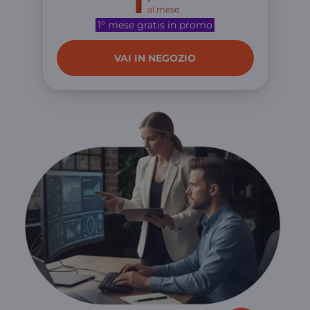
1
al mese
1° mese gratis in promo
VAI IN NEGOZIO