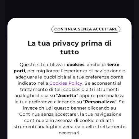
CONTINUA SENZA ACCETTARE
La tua privacy prima di
tutto
SCOPRI DI PIÙ
Questo sito utilizza i
cookies
, anche di
terze
parti
, per migliorare l’esperienza di navigazione e
adeguare le pubblicità alle tue preferenze come
indicato nella
Cookies Policy
. Se acconsenti al
trattamento di tali cookies o altri strumenti
analoghi clicca su “
Accetta
” oppure personalizza
le tue preferenze cliccando su “
P
ersonalizza
”. Se
Più copertura, più
invece chiudi questo banner cliccando su
"Continua senza accettare", la tua navigazione
qualità
continuerà in assenza di cookie o di altri
strumenti analoghi diversi da quelli strettamente
necessari.
La rete mobile di Wind Tre è una moderna