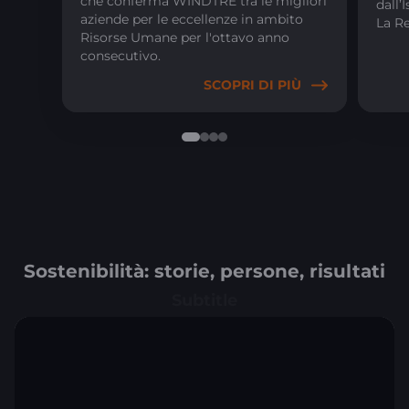
che conferma WINDTRE tra le migliori
dall’
aziende per le eccellenze in ambito
La Re
Risorse Umane per l'ottavo anno
consecutivo.
SCOPRI DI PIÙ
Sostenibilità: storie, persone, risultati
Subtitle