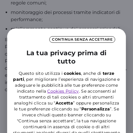
regole comuni;
monitoraggio dei processi tramite indicatori di
performance;
miglioramento continuo dei processi aziendali.
Il Sistema di Gestione Integrato è basato sulla
CONTINUA SENZA ACCETTARE
Politica Integrata che definisce le linee guida e gli
La tua privacy prima di
obiettivi per tutti gli ambiti coperti dal sistema. La
tutto
Politica Integrata è significativa della modalità con
cui WINDTRE affronta i temi legati alla Sostenibilità,
Questo sito utilizza i
cookies
, anche di
terze
e fornisce una chiave di lettura per una corretta
parti
, per migliorare l’esperienza di navigazione e
interpretazione e comprensione dei risultati
adeguare le pubblicità alle tue preferenze come
ottenuti.
indicato nella
Cookies Policy
. Se acconsenti al
trattamento di tali cookies o altri strumenti
analoghi clicca su “
Accetta
” oppure personalizza
le tue preferenze cliccando su “
P
ersonalizza
”. Se
invece chiudi questo banner cliccando su
"Continua senza accettare", la tua navigazione
continuerà in assenza di cookie o di altri
strumenti analoghi diversi da quelli strettamente