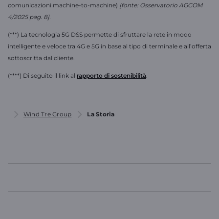
comunicazioni machine-to-machine)
[fonte: Osservatorio AGCOM
4/2025 pag. 8].
(***) La tecnologia 5G DSS permette di sfruttare la rete in modo
intelligente e veloce tra 4G e 5G in base al tipo di terminale e all’offerta
sottoscritta dal cliente.
(****) Di seguito il link al
rapporto di sostenibilità
.
Wind Tre Group
La Storia
WINDTRE
In evidenza
Link Utili