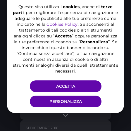
Questo sito utilizza i
cookies
, anche di
terze
parti
, per migliorare l’esperienza di navigazione e
adeguare le pubblicità alle tue preferenze come
7 SETTEMBRE 2018
indicato nella
Cookies Policy
. Se acconsenti al
trattamento di tali cookies o altri strumenti
AZIONISTA UNICO
analoghi clicca su “
Accetta
” oppure personalizza
le tue preferenze cliccando su “
P
ersonalizza
”. Se
invece chiudi questo banner cliccando su
"Continua senza accettare", la tua navigazione
31 AGOSTO 2018
continuerà in assenza di cookie o di altri
strumenti analoghi diversi da quelli strettamente
L'APPROVAZIONE
necessari.
ACCETTA
3 LUGLIO 2018
100% C.K. HUTCHINSON
PERSONALIZZA
31 DICEMBRE 2016