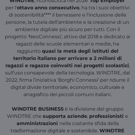
WINDTRE
, riconosciuta nel 2026 ‘
Top Employer
’
per l'
ottavo anno consecutivo
, ha tra i suoi obiettivi
di sostenibilità**** il benessere e l’inclusione delle
persone, la tutela dell’ambiente e la creazione di un
ambiente digitale più sicuro per tutti. Con il
progetto ‘NeoConnessi’, attivo dal 2018 e dedicato ai
ragazzi delle scuole elementari e medie, ha
raggiunto
quasi la metà degli istituti del
territorio italiano per arrivare a 2 milioni di
ragazzi e ragazze coinvolti nei progetti scolastici
,
sull’uso consapevole della tecnologia. WINDTRE, dal
2022, firma l’iniziativa ‘Borghi Connessi’ per ridurre il
digital divide territoriale, economico, culturale e
anagrafico dei piccoli comuni italiani.
WINDTRE BUSINESS
è la divisione del gruppo
WINDTRE che
supporta aziende
,
professionisti
e
amministrazioni
nella costante sfida della
trasformazione digitale e sostenibile.
WINDTRE