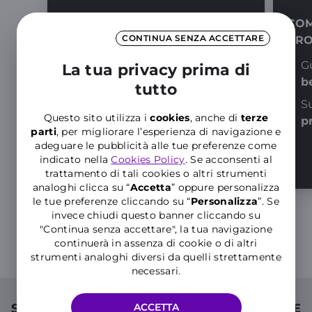
TUTELA AMBIENTALE
COM
CONTINUA SENZA ACCETTARE
PRO
Agire sul
cambiamento
climatico
Gu
La tua privacy prima di
b
tutto
Promuovere l'
economia
circolare
S
Questo sito utilizza i
cookies
, anche di
terze
p
parti
, per migliorare l’esperienza di navigazione e
adeguare le pubblicità alle tue preferenze come
SCOPRI DI PIÙ
indicato nella
Cookies Policy
. Se acconsenti al
trattamento di tali cookies o altri strumenti
analoghi clicca su “
Accetta
” oppure personalizza
le tue preferenze cliccando su “
P
ersonalizza
”. Se
invece chiudi questo banner cliccando su
"Continua senza accettare", la tua navigazione
continuerà in assenza di cookie o di altri
strumenti analoghi diversi da quelli strettamente
necessari.
Scopri di più su obiettivi e risultati WINDTRE
ACCETTA