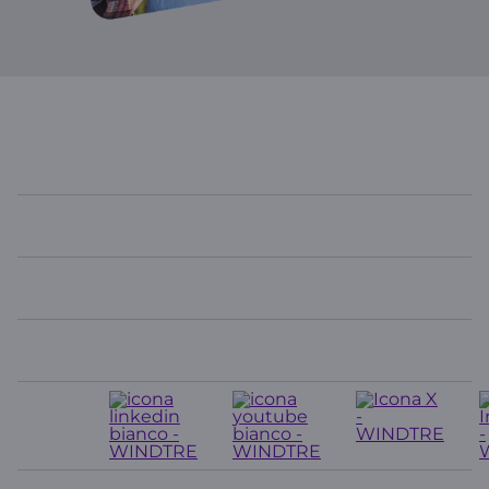
WINDTRE
In evidenza
Link Utili
Contatti
Seguici
su