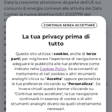
Data la crescente attenzione da parte dell’UE sui
consumi di energia connessi alle attività dei Data
Center, la nuova direttiva (UE) 2023/1791 del
Parlamento europeo e del Consiglio del 13
CONTINUA SENZA ACCETTARE
settembre 2023 sull'efficienza energetica ha
introdotto la comunicazione obbligatoria dei dati di
La tua privacy prima di
efficienza energetica dei maggiori Data Center
tutto
europei.
Questo sito utilizza i
cookies
, anche di
terze
Wind Tre, da sempre attenta all’ambiente e
parti
, per migliorare l’esperienza di navigazione e
all’efficienza energetica, ha ottemperato all’obbligo
adeguare le pubblicità alle tue preferenze come
di trasmissione dei dati sul portale UE dedicato,
indicato nella
Cookies Policy
. Se acconsenti al
comunicando gli indicatori di efficienza energetica
trattamento di tali cookies o altri strumenti
dei propri data center, nelle modalità previste dallo
analoghi clicca su “
Accetta
” oppure personalizza
le tue preferenze cliccando su “
P
ersonalizza
”. Se
Stato Italiano e in particolare dall’ Art. 16
Disposizioni
invece chiudi questo banner cliccando su
in materia di obblighi di pubblicità dei centri dati -
"Continua senza accettare", la tua navigazione
attuazione della
direttiva (UE) 2023/1791 del
continuerà in assenza di cookie o di altri
Parlamento europeo e del Consiglio, del 13
strumenti analoghi diversi da quelli strettamente
settembre 2023
del decreto DL 16 settembre 2024,
necessari.