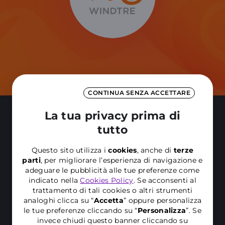
POSIZIONI APERTE
CONTINUA SENZA ACCETTARE
La tua privacy prima di
tutto
Questo sito utilizza i
cookies
, anche di
terze
parti
, per migliorare l’esperienza di navigazione e
adeguare le pubblicità alle tue preferenze come
Esplora le opportunità che faranno
indicato nella
Cookies Policy
. Se acconsenti al
trattamento di tali cookies o altri strumenti
decollare il tuo talento
analoghi clicca su “
Accetta
” oppure personalizza
le tue preferenze cliccando su “
P
ersonalizza
”. Se
Clicca qui
e lasciati ispirare dalle nostre proposte
invece chiudi questo banner cliccando su