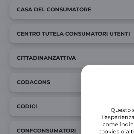
CASA DEL CONSUMATORE
CENTRO TUTELA CONSUMATORI UTENTI
CITTADINANZATTIVA
CODACONS
CODICI
Questo s
l’esperienz
come indic
CONFCONSUMATORI
cookies o alt