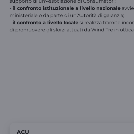
supporto di un'Associazione di Consumatori;
-
il confronto istituzionale a livello nazionale
avvie
ministeriale o da parte di un’Autorità di garanzia;
-
il confronto a livello locale
si realizza tramite inco
di promuovere gli sforzi attuati da Wind Tre in ottic
La seguente tabella riporta l'elenc
sottoscr
ACU