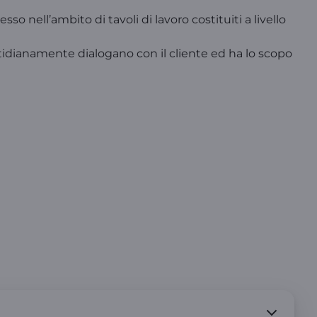
o nell’ambito di tavoli di lavoro costituiti a livello
quotidianamente dialogano con il cliente ed ha lo scopo
nsumatori iscritte al CNCU che hanno
nuova ADR