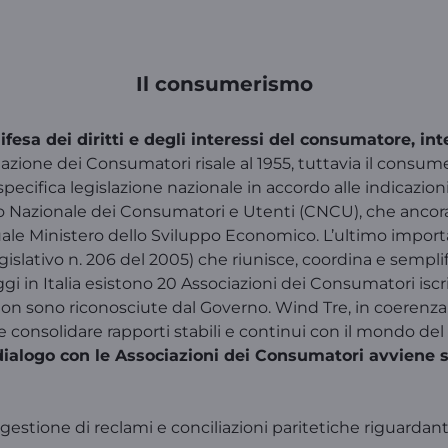
Il consumerismo
ifesa dei diritti e degli interessi del consumatore, int
ociazione dei Consumatori risale al 1955, tuttavia il cons
pecifica legislazione nazionale in accordo alle indicazion
siglio Nazionale dei Consumatori e Utenti (CNCU), che anco
ttuale Ministero dello Sviluppo Economico. L’ultimo import
gislativo n. 206 del 2005) che riunisce, coordina e sempli
Oggi in Italia esistono 20 Associazioni dei Consumatori is
non sono riconosciute dal Governo. Wind Tre, in coerenza co
e e consolidare rapporti stabili e continui con il mondo 
 dialogo con le Associazioni dei Consumatori avviene s
 gestione di reclami e conciliazioni paritetiche riguardan