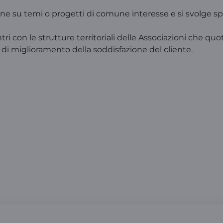
ne su temi o progetti di comune interesse e si svolge spess
ntri con le strutture territoriali delle Associazioni che 
a di miglioramento della soddisfazione del cliente.
Associazioni dei Consumatori
o e gli indirizzi delle Associazioni dei Co
itto il regolamento e il Protocollo per la 