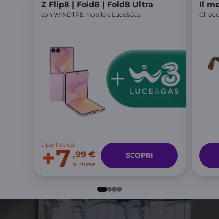
Z Flip8 | Fold8 | Fold8 Ultra
Il m
con WINDTRE mobile e Luce&Gas
Gli occ
a partire da
+7
,99 €
SCOPRI
al mese