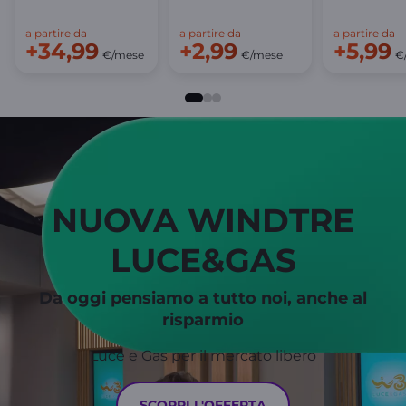
a partire da
a partire da
a partire da
+34,99
+2,99
+5,99
€/mese
€/mese
€
NUOVA WINDTRE
LUCE&GAS
Da oggi pensiamo a tutto noi, anche al
risparmio
Luce e Gas per il mercato libero
SCOPRI L'OFFERTA