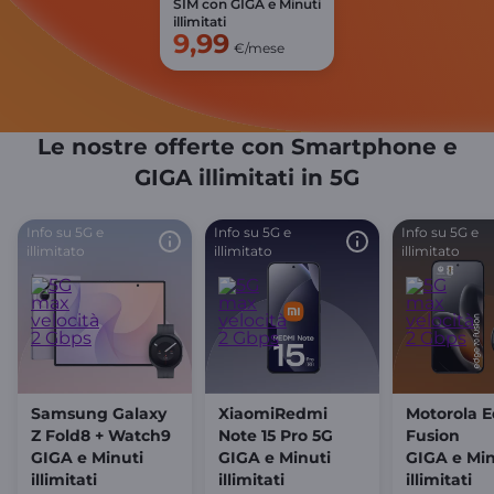
SIM con GIGA e Minuti
illimitati
9,99
€/mese
Le nostre offerte con Smartphone e
GIGA illimitati in 5G
Info su 5G e
Info su 5G e
Info su 5G e
illimitato
illimitato
illimitato
Samsung Galaxy
XiaomiRedmi
Motorola 
Z Fold8 + Watch9
Note 15 Pro 5G
Fusion
GIGA e Minuti
GIGA e Minuti
GIGA e Min
illimitati
illimitati
illimitati