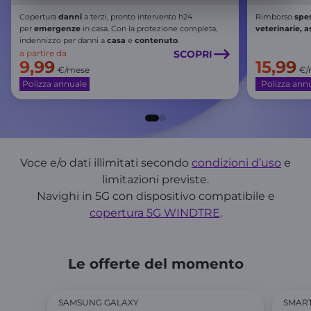
Copertura
danni
a terzi, pronto intervento h24
Rimborso
spe
per
emergenze
in casa. Con la protezione completa,
veterinarie, a
indennizzo per danni a
casa
e
contenuto
.
a partire da
SCOPRI
9,99
15,99
€/mese
€/
Polizza annuale
Polizza ann
Voce e/o dati illimitati secondo
condizioni d’uso
e
limitazioni previste.
Navighi in 5G con dispositivo compatibile e
copertura 5G WINDTRE
.
Le offerte del momento
SAMSUNG GALAXY
SMAR