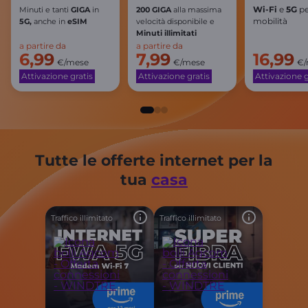
Wi-Fi
e
5G
pe
Minuti e
tanti
GIGA
in
200 GIGA
alla massima
mobilità
5G,
anche in
eSIM
velocità disponibile
e
Minuti illimitati
a partire da
a partire da
6,99
7,99
16,99
€/mese
€/mese
€/
Attivazione gratis
Attivazione gratis
Attivazione g
Tutte le offerte internet per la
tua
casa
Traffico illimitato
Traffico illimitato