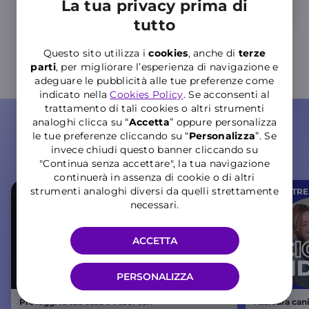
La tua privacy prima di
tutto
Questo sito utilizza i
cookies
, anche di
terze
parti
, per migliorare l’esperienza di navigazione e
adeguare le pubblicità alle tue preferenze come
indicato nella
Cookies Policy
. Se acconsenti al
trattamento di tali cookies o altri strumenti
analoghi clicca su “
Accetta
” oppure personalizza
ASSICURAZIONI
le tue preferenze cliccando su “
P
ersonalizza
”. Se
invece chiudi questo banner cliccando su
Scopri le polizze più adatte a te
"Continua senza accettare", la tua navigazione
continuerà in assenza di cookie o di altri
nei
WINDTRE Store
strumenti analoghi diversi da quelli strettamente
nei
WINDTRE 
necessari.
ACCETTA
PERSONALIZZA
Proteggi la tua casa e i tuoi cari
Assicura cani