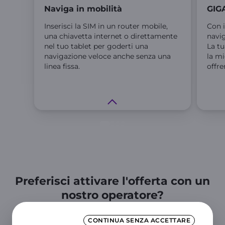
Naviga in mobilità
GIGA
Inserisci la SIM in un router mobile,
Con i
una chiavetta internet o direttamente
navig
nel tuo tablet per goderti una
La t
navigazione veloce anche senza una
la mi
linea fissa.
offre
Preferisci attivare l'offerta con un
nostro operatore?
TI CHIAMIAMO NOI
CONTINUA SENZA ACCETTARE