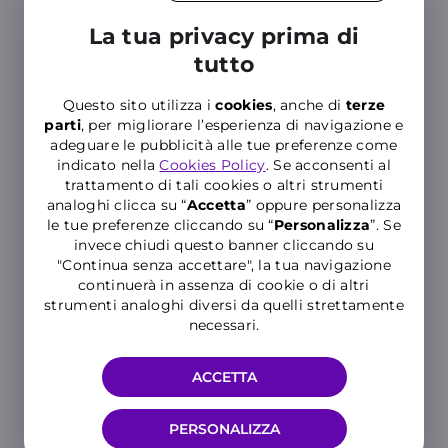
La tua privacy prima di
tutto
Questo sito utilizza i
cookies
, anche di
terze
parti
, per migliorare l’esperienza di navigazione e
Inviando la richiesta, dichiaro di aver preso visione
adeguare le pubblicità alle tue preferenze come
dell'
informativa privacy
e autorizzo Windtre al contatto
indicato nella
Cookies Policy
. Se acconsenti al
telefonico per informazioni relative ai propri servizi.
trattamento di tali cookies o altri strumenti
analoghi clicca su “
Accetta
” oppure personalizza
le tue preferenze cliccando su “
P
ersonalizza
”. Se
invece chiudi questo banner cliccando su
INVIA
"Continua senza accettare", la tua navigazione
continuerà in assenza di cookie o di altri
strumenti analoghi diversi da quelli strettamente
necessari.
ACCETTA
PERSONALIZZA