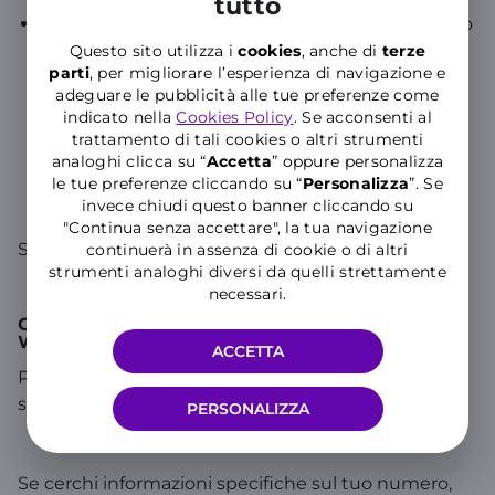
tutto
In presenza di SIM con Abbonamento, il deposito
in Segreteria è sempre abilitato. Il costo viene
Questo sito utilizza i
cookies
, anche di
terze
parti
, per migliorare l’esperienza di navigazione e
attributo solo in caso di "occupato" e "non
adeguare le pubblicità alle tue preferenze come
risponde" ed è pari alla somma di una chiamata
indicato nella
Cookies Policy
. Se acconsenti al
effettuata ed una ricevuta, tariffate secondo la
trattamento di tali cookies o altri strumenti
Zona in cui sei. Nei casi di deposito per
analoghi clicca su “
Accetta
” oppure personalizza
trasferimento "incondizionato" e "telefono
le tue preferenze cliccando su “
P
ersonalizza
”. Se
invece chiudi questo banner cliccando su
spento" non viene attribuito alcun costo.
"Continua senza accettare", la tua navigazione
Scopri le
tariffe base nel mondo
.
continuerà in assenza di cookie o di altri
strumenti analoghi diversi da quelli strettamente
necessari.
Come disattivare la segreteria telefonica con
WINDTRE
ACCETTA
Puoi disattivare la Segreteria Telefonica digitando
sul tuo telefono ##004# invio.
PERSONALIZZA
Se cerchi informazioni specifiche sul tuo numero,