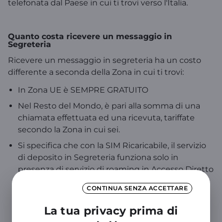
telefonata dal Paese in cui ti trovi verso l'Italia.
Quanto costa ricevere un messaggio in
Segreteria
Ricevere un messaggio in segreteria ha un costo
differente a seconda della Zona in cui ti trovi:
In Zona UE è SEMPRE GRATUITO
Nel Resto del Mondo, è pari alla somma di una
chiamata effettuata ed una ricevuta, tariffate
secondo la Zona in cui sei.
Si specifica che con la SIM Ricaricabile, il servizio
di deposito in Segreteria funziona solo in
presenza di servizio di roaming in Accesso Diretto
e nei casi di "occupato" e "libero non risponde". Il
CONTINUA SENZA ACCETTARE
costo è pari alla somma di una chiamata
effettuata ed una ricevuta, tariffate secondo la
La tua privacy prima di
Zona in cui sei e al piano che hai in consistenza.