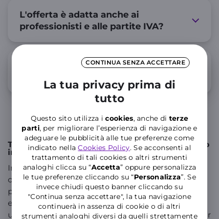
L'offerta è adatta anche ai
professionisti e alle partite IVA?
CONTINUA SENZA ACCETTARE
Cosa include il servizio Pronto
Assistenza Luce e Gas?
La tua privacy prima di
tutto
Questo sito utilizza i
cookies
, anche di
terze
parti
, per migliorare l’esperienza di navigazione e
adeguare le pubblicità alle tue preferenze come
Tariffa Energia Variabile: come funziona il prezzo
indicato nella
Cookies Policy
. Se acconsenti al
indicizzato di WINDTRE
trattamento di tali cookies o altri strumenti
analoghi clicca su “
Accetta
” oppure personalizza
In una
tariffa energia variabile
, la spesa legata alla
le tue preferenze cliccando su “
P
ersonalizza
”. Se
componente energia dipende da due fattori: il
invece chiudi questo banner cliccando su
prezzo unitario previsto dall’offerta e la quantità di
"Continua senza accettare", la tua navigazione
energia effettivamente consumata. Il prezzo
continuerà in assenza di cookie o di altri
unitario segue l’andamento del PUN Index GME per
strumenti analoghi diversi da quelli strettamente