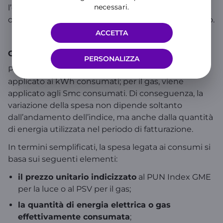
necessari.
l’energia elettrica e del PSV per il gas e può quindi
cambiare nel tempo insieme al mercato all’ingrosso.
ACCETTA
Come si compone il prezzo
PERSONALIZZA
Per la luce, il prezzo unitario indicizzato viene
applicato ai kWh consumati; per il gas, viene
applicato agli Smc consumati. Di conseguenza, la
variazione della spesa non dipende soltanto
dall’andamento dell’indice, ma anche dalla quantità
di energia utilizzata nel periodo di fatturazione.
In termini semplificati, la spesa legata ai consumi si
basa sui seguenti elementi:
il prezzo unitario indicizzato
al PUN Index GME
per la luce o al PSV per il gas;
la quantità di energia elettrica o gas
effettivamente consumata
;