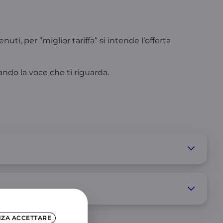
uti, per “miglior tariffa” si intende l’offerta
ando la voce che ti riguarda.
NZA ACCETTARE