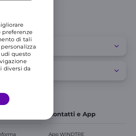
igliorare
e preferenze
ento di tali
 personalizza
hiudi questo
avigazione
i diversi da
azioni
Contatti e App
nforma
App WINDTRE