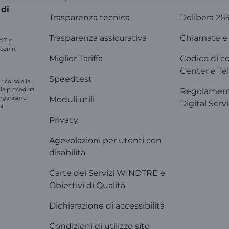
 di
Trasparenza tecnica
Delibera 26
Trasparenza assicurativa
Chiamate e 
d Tre.
 con n.
Miglior Tariffa
Codice di c
Center e Tel
Speedtest
ricorso alla
e la procedura
Regolament
'organismo
Moduli utili
Digital Serv
ra
Privacy
Agevolazioni per utenti con
disabilità
Carte dei Servizi WINDTRE e
Obiettivi di Qualità
Dichiarazione di accessibilità
Condizioni di utilizzo sito