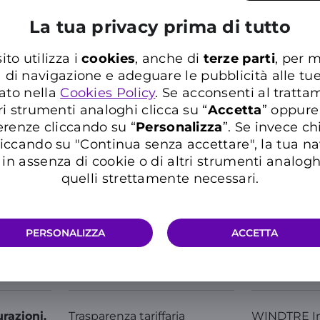
La tua privacy prima di tutto
FISSO
ito utilizza i
cookies
, anche di
terze parti
, per m
a di navigazione e adeguare le pubblicità alle tu
ato nella
Cookies Policy
. Se acconsenti al trattam
ri strumenti analoghi clicca su “
Accetta
” oppure
erenze cliccando su “
P
ersonalizza
”. Se invece c
iccando su "Continua senza accettare", la tua n
in assenza di cookie o di altri strumenti analogh
quelli strettamente necessari.
PERSONALIZZA
ACCETTA
Info Utili
Comunic
razioni.
Trasparenza tariffaria
WINDTRE I