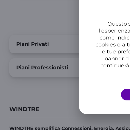
Questo s
l’esperienz
come indic
Piani Privati
cookies o alt
le tue pref
banner cl
continuerà 
Piani Professionisti
WINDTRE
WINDTRE semplifica Connessioni, Energia, Assicu