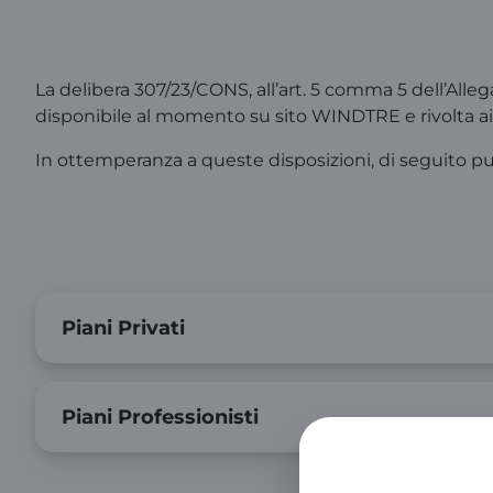
La delibera 307/23/CONS, all’art. 5 comma 5 dell’Allegat
disponibile al momento su sito WINDTRE e rivolta ai g
In ottemperanza a queste disposizioni, di seguito puoi
Piani Privati
Piani Professionisti