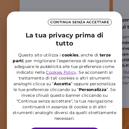
Hai problemi di segnale in
Come
CONTINUA SENZA ACCETTARE
casa?
sul
La tua privacy prima di
Con il
Wi-Fi Calling
puoi chiamare
È sem
tutto
anche dove la
rete mobile non arriva
,
Andr
come in seminterrati, capannoni o
serv
edifici con mura spesse. Basta una
man
Questo sito utilizza i
cookies
, anche di
terze
connessione Wi-Fi
per restare sempre
certi
parti
, per migliorare l’esperienza di navigazione e
raggiungibile. Il servizio è disponibile
Wi-F
adeguare le pubblicità alle tue preferenze come
su
tutto il territorio nazionale
e
la
gu
indicato nella
Cookies Policy
. Se acconsenti al
funziona alle
stesse condizioni della
nume
trattamento di tali cookies o altri strumenti
tua offerta
mobile.
chia
analoghi clicca su “
Accetta
” oppure personalizza
le tue preferenze cliccando su “
P
ersonalizza
”. Se
invece chiudi questo banner cliccando su
"Continua senza accettare", la tua navigazione
continuerà in assenza di cookie o di altri
strumenti analoghi diversi da quelli strettamente
necessari.
Aggiorna il software del dispositivo per poter utilizzare la funzionalità.
Disponibile anche per i
Clienti Professionisti con Partita