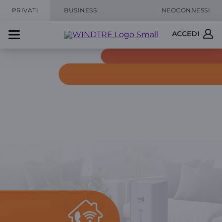
PRIVATI
BUSINESS
NEOCONNESSI
ACCEDI
Wi-Fi CALLING
Segnale sempre al massimo
Chiama anche dove il segnale mobile è debole,
grazie alla rete Wi-Fi di casa
Zero costi extra
Usa le condizioni della tua tariffa abituale
Non serve alcuna App
La funzionalità è integrata nel tuo Smartphone