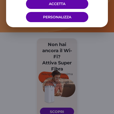
Iva.
ACCETTA
PERSONALIZZA
Non hai
ancora il Wi-
Fi?
Attiva Super
Fibra
Naviga alla massima
velocità e resta
sempre raggiungibile
con il Wi-Fi Calling
SCOPRI