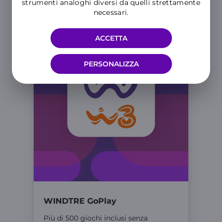
strumenti analoghi diversi da quelli strettamente
Ti potrebbe interessare anche
necessari.
ACCETTA
PERSONALIZZA
WINDTRE GoPlay
Più di 500 giochi inclusi senza