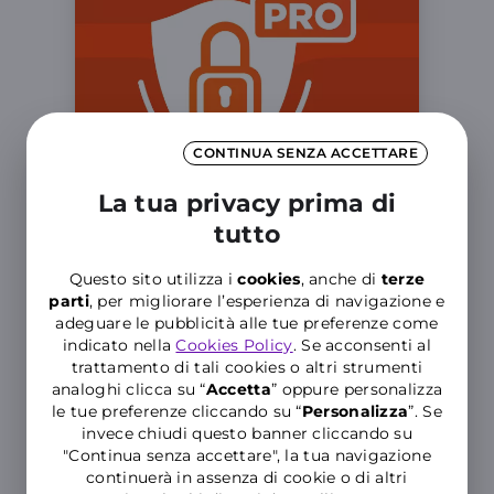
CONTINUA SENZA ACCETTARE
La tua privacy prima di
tutto
Questo sito utilizza i
cookies
, anche di
terze
Più Sicuri Mobile Pro
parti
, per migliorare l’esperienza di navigazione e
adeguare le pubblicità alle tue preferenze come
Personalizza il livello di protezione del
indicato nella
Cookies Policy
. Se acconsenti al
tuo Smartphone e scopri le
trattamento di tali cookies o altri strumenti
funzionalità avanzate
analoghi clicca su “
Accetta
” oppure personalizza
le tue preferenze cliccando su “
P
ersonalizza
”. Se
invece chiudi questo banner cliccando su
"Continua senza accettare", la tua navigazione
continuerà in assenza di cookie o di altri