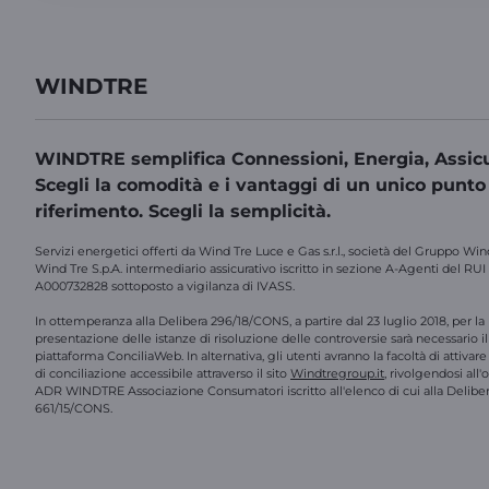
WINDTRE
WINDTRE semplifica Connessioni, Energia, Assicu
Scegli la comodità e i vantaggi di un unico punto
riferimento. Scegli la semplicità.
Servizi energetici offerti da Wind Tre Luce e Gas s.r.l., società del Gruppo Win
Wind Tre S.p.A. intermediario assicurativo iscritto in sezione A-Agenti del RUI
A000732828 sottoposto a vigilanza di IVASS.
In ottemperanza alla Delibera 296/18/CONS, a partire dal 23 luglio 2018, per la
presentazione delle istanze di risoluzione delle controversie sarà necessario il 
piattaforma ConciliaWeb. In alternativa, gli utenti avranno la facoltà di attivar
di conciliazione accessibile attraverso il sito
Windtregroup.it
, rivolgendosi all
ADR WINDTRE Associazione Consumatori iscritto all'elenco di cui alla Delibe
661/15/CONS.