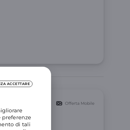
NZA ACCETTARE
Offerta Mobile
igliorare
e preferenze
ll’offerta.
ento di tali