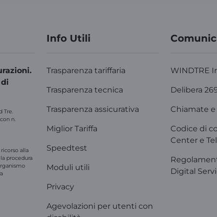
Info Utili
Comunic
razioni.
Trasparenza tariffaria
WINDTRE I
 di
Trasparenza tecnica
Delibera 26
Trasparenza assicurativa
Chiamate e 
d Tre.
 con n.
Miglior Tariffa
Codice di c
Center e Tel
Speedtest
ricorso alla
e la procedura
Regolament
'organismo
Moduli utili
Digital Serv
ra
Privacy
Agevolazioni per utenti con