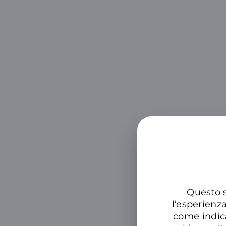
Questo s
l’esperienz
come indic