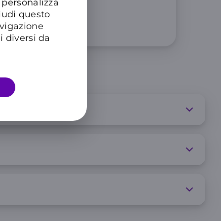
 personalizza
hiudi questo
imitato
avigazione
i diversi da