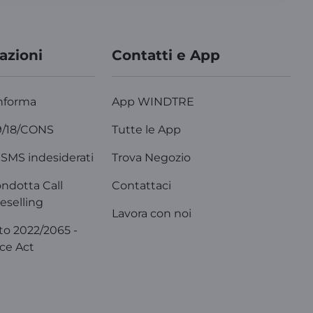
azioni
Contatti e App
nforma
App WINDTRE
9/18/CONS
Tutte le App
SMS indesiderati
Trova Negozio
ondotta Call
Contattaci
eselling
Lavora con noi
o 2022/2065 -
ice Act