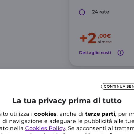
24 rate
+2
,00€
al mese
Dettaglio costi
CONTINUA SE
La tua privacy prima di tutto
250 GIGA in 5G
ito utilizza i
cookies
, anche di
terze parti
, per m
a di navigazione e adeguare le pubblicità alle tu
Consulta le
note informative
de
12
ato nella
Cookies Policy
. Se acconsenti al trattam
,99€