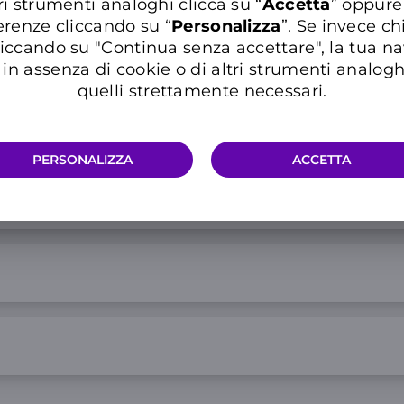
ri strumenti analoghi clicca su “
Accetta
” oppure
al mese
erenze cliccando su “
P
ersonalizza
”. Se invece c
Info 5G e condizioni traffico ill
iccando su "Continua senza accettare", la tua n
in assenza di cookie o di altri strumenti analogh
quelli strettamente necessari.
PERSONALIZZA
ACCETTA