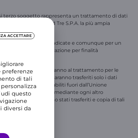
iasi terzo soggetto rappresenta un trattamento di dati
gge e conferendo a Wind Tre S.P.A. la più ampia
NZA ACCETTARE
guire le finalità sopra indicate e comunque per un
ore necessaria conservazione per finalità
igliorare
vizio. Tali terzi procederanno al trattamento per le
e preferenze
o, ai soggetti citati saranno trasferiti solo i dati
ento di tali
ti a soggetti terzi stabiliti fuori dall’Unione
 personalizza
rasferimento di dati o mediante ogni altro
hiudi questo
n cui i suoi dati sono stati trasferiti e copia di tali
avigazione
i diversi da