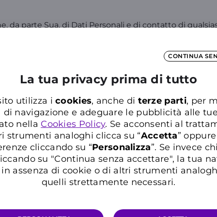
e, da parte Sua, di Dati Personali e di contatto di quals
, assumendosi tutti gli obblighi e le responsabilità di le
CONTINUA SE
conservati esclusivamente per il tempo necessario a perse
La tua privacy prima di tutto
sabile Esterno. Resta salva da parte di Wind Tre l’ulteri
egge.
ito utilizza i
cookies
, anche di
terze parti
, per m
 che a vario titolo siano coinvolti nella fornitura del ser
a di navigazione e adeguare le pubblicità alle tu
bili del trattamento per conto di Wind Tre S.p.A. In ogni cas
ato nella
Cookies Policy
. Se acconsenti al trattam
mento cui sono preposti. I suoi dati potranno essere trasferi
ri strumenti analoghi clicca su “
Accetta
” oppure
 standard adottate dalla Commissione europea per detto t
erenze cliccando su “
P
ersonalizza
”. Se invece c
ciplina applicabile. Potrà ottenere informazioni sul luogo i
iccando su "Continua senza accettare", la tua n
in assenza di cookie o di altri strumenti analogh
quelli strettamente necessari.
na può esercitare i seguenti diritti: