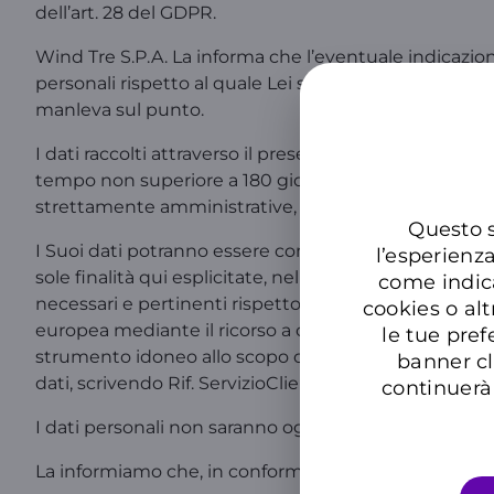
dell’art. 28 del GDPR.
Wind Tre S.P.A. La informa che l’eventuale indicazion
personali rispetto al quale Lei si pone come Titolare
manleva sul punto.
I dati raccolti attraverso il presente Form saranno 
tempo non superiore a 180 giorni da parte del Respon
strettamente amministrative, fiscali e per oneri di l
Questo s
I Suoi dati potranno essere comunicati a terzi soggetti
l’esperienz
sole finalità qui esplicitate, nella qualità di Responsa
come indic
necessari e pertinenti rispetto alle finalità del tratta
cookies o alt
europea mediante il ricorso a clausole contrattuali
le tue pref
strumento idoneo allo scopo che sarà previsto dalla dis
banner cl
dati, scrivendo Rif. ServizioClienti159@pec.windtre.it
continuerà 
I dati personali non saranno oggetto di diffusione.
La informiamo che, in conformità alla vigente discipli