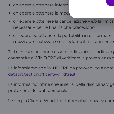
chiedere e ottenere informazioni relative all’esisten
chiedere e ottenere la modifica e/o correzione dei 
chiedere e ottenere la cancellazione – e/o la limita
necessari – per le finalità che precedono;
chiedere ed ottenere la portabilità in un formato 
mezzi automatizzati e richiederne il trasferimento 
Tali richieste potranno essere indirizzate all’indirizzo
consentire a WIND TRE di verificare la provenienza de
La informiamo che WIND TRE ha provveduto a nominare
dataprotectionofficer@windtre.it
.
La informiamo infine che ai sensi della disciplina vig
protezione dei dati personali.
Se sei già Cliente Wind Tre l’Informativa privacy co