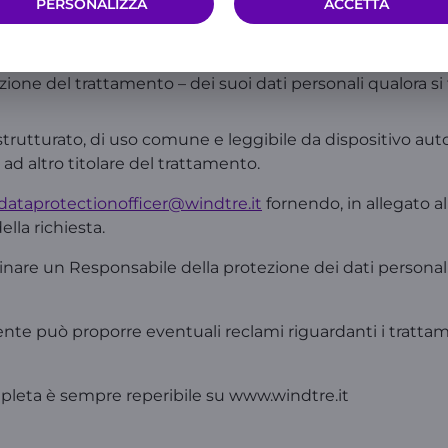
PERSONALIZZA
ACCETTA
za di suoi dati personali, alle finalità del trattamento non
suoi dati personali se ritiene che siano inaccurati o inco
zione del trattamento – dei suoi dati personali qualora si 
strutturato, di uso comune e leggibile da dispositivo auto
ad altro titolare del trattamento.
dataprotectionofficer@windtre.it
fornendo, in allegato al
lla richiesta.
 un Responsabile della protezione dei dati personali, co
ente può proporre eventuali reclami riguardanti i trattame
mpleta è sempre reperibile su www.windtre.it