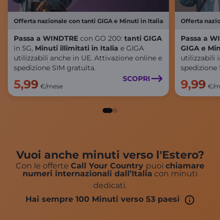
Offerta nazionale con tanti GIGA e Minuti in Italia
Offerta nazio
Passa a WINDTRE
con GO 200:
tanti GIGA
Passa a W
in 5G,
Minuti illimitati in Italia
e GIGA
GIGA e Minut
utilizzabili anche in UE. Attivazione online e
utilizzabili
spedizione SIM gratuita.
spedizione 
SCOPRI
5,99
9,99
€/mese
€/m
Vuoi anche minuti verso l'Estero?
Con le offerte
Call Your Country
puoi
chiamare
numeri internazionali dall’Italia
con minuti
dedicati.
Hai sempre 100 Minuti verso 53 paesi