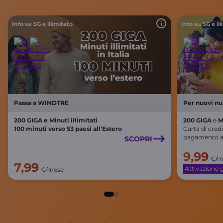
Info su 5G e illimitato
Info su 5G e il
Passa a WINDTRE
Per nuovi n
200 GIGA e Minuti illimitati
200 GIGA
e
M
100 minuti verso 53 paesi all'Estero
Carta di cred
pagamento a
SCOPRI
9,99
€/m
7,99
Attivazione g
€/mese