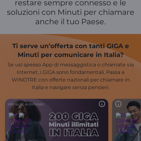
restare sempre connesso e le
soluzioni con Minuti per chiamare
anche il tuo Paese.
Ti serve un’offerta con tanti GIGA e
Minuti per comunicare in Italia?
Se usi spesso App di messaggistica o chiamate via
Internet, i GIGA sono fondamentali. Passa a
WINDTRE con offerte nazionali per chiamare in
Italia e navigare senza pensieri.
Info su 5G e illimitato