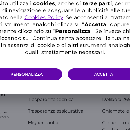
ito utilizza i
cookies
, anche di
terze parti
, per m
a di navigazione e adeguare le pubblicità alle tu
ato nella
Cookies Policy
. Se acconsenti al trattam
ri strumenti analoghi clicca su “
Accetta
” oppure
erenze cliccando su “
P
ersonalizza
”. Se invece c
iccando su "Continua senza accettare", la tua n
in assenza di cookie o di altri strumenti analogh
quelli strettamente necessari.
Info Utili
Comunic
PERSONALIZZA
ACCETTA
razioni.
Trasparenza tariffaria
WINDTRE I
 di
Trasparenza tecnica
Delibera 26
Trasparenza assicurativa
Chiamate e 
d Tre.
 con n.
Miglior Tariffa
Codice di c
Center e Tel