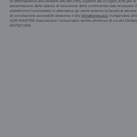
In ottemperanza alla Delibera 296/18/CONS, a partire dal 23 luglio 2018, per la
presentazione delle istanze di risoluzione delle controversie sarà necessario il 
piattaforma ConciliaWeb. In alternativa, gli utenti avranno la facoltà di attivar
di conciliazione accessibile attraverso il sito
Windtregroup.it
, rivolgendosi all
ADR WINDTRE Associazione Consumatori iscritto all'elenco di cui alla Delibe
661/15/CONS.