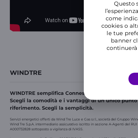
Questo s
l’esperienz
come indic
cookies o alt
le tue pref
banner cl
continuerà 
WINDTRE
WINDTRE semplifica Connessioni, Energia, Assicu
Scegli la comodità e i vantaggi di un unico punto
riferimento. Scegli la semplicità.
Servizi energetici offerti da Wind Tre Luce e Gas s.r.l., società del Gruppo Win
Wind Tre S.p.A. intermediario assicurativo iscritto in sezione A-Agenti del RUI
A000732828 sottoposto a vigilanza di IVASS.