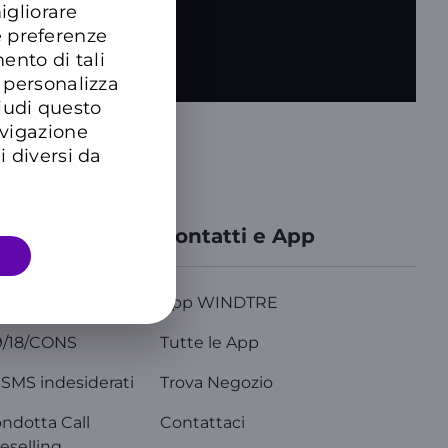
igliorare
e preferenze
ento di tali
 personalizza
hiudi questo
avigazione
i diversi da
azioni
Contatti e App
nforma
App WINDTRE
9/18/CONS
Tutte le App
SMS indesiderati
Trova Negozio
ondotta Call
Contattaci
eselling