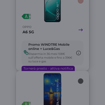
OPPO
A6 5G
Promo WINDTRE Mobile
online + Luce&Gas
Risparmia in 36 mesi 108€
sull’offerta mobile e fino a 396€
su luce e gas
Tornerà presto - attiva notifica
Link