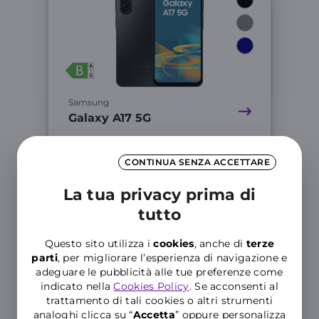
Samsung
Galaxy A17 5G
Promo WINDTRE Mobile
CONTINUA SENZA ACCETTARE
online + Luce&Gas
Risparmia in 36 mesi 108€
La tua privacy prima di
sull’offerta mobile e fino a 396€
su luce e gas
tutto
Link
Questo sito utilizza i
cookies
, anche di
terze
parti
, per migliorare l’esperienza di navigazione e
adeguare le pubblicità alle tue preferenze come
indicato nella
Cookies Policy
. Se acconsenti al
trattamento di tali cookies o altri strumenti
analoghi clicca su “
Accetta
” oppure personalizza