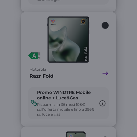
Link
Motorola
Razr Fold
Promo WINDTRE Mobile
online + Luce&Gas
Risparmia in 36 mesi 108€
sull’offerta mobile e fino a 396€
su luce e gas
Link