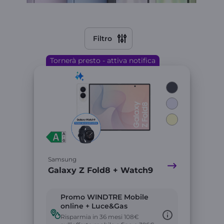
Filtro
Tornerà presto - attiva notifica
Link
Samsung
Galaxy Z Fold8 + Watch9
Promo WINDTRE Mobile
online + Luce&Gas
Risparmia in 36 mesi 108€