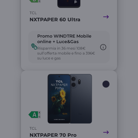
TCL
NXTPAPER 60 Ultra
Promo WINDTRE Mobile
online + Luce&Gas
Risparmia in 36 mesi 108€
sull’offerta mobile e fino a 396€
su luce e gas
Link
TCL
NXTPAPER 70 Pro