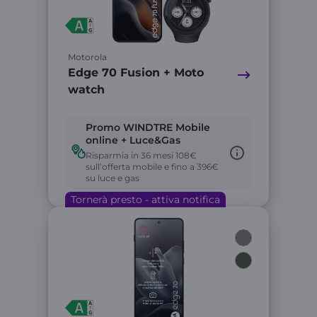
Motorola
Edge 70 Fusion + Moto
watch
Promo WINDTRE Mobile
online + Luce&Gas
Risparmia in 36 mesi 108€
sull’offerta mobile e fino a 396€
su luce e gas
Tornerà presto - attiva notifica
Link