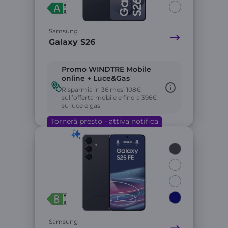
Samsung
Galaxy S26
Promo WINDTRE Mobile
online + Luce&Gas
Risparmia in 36 mesi 108€
sull’offerta mobile e fino a 396€
su luce e gas
Tornerà presto - attiva notifica
Link
Samsung