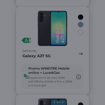
Link
Samsung
Galaxy A27 5G
Promo WINDTRE Mobile
online + Luce&Gas
Risparmia in 36 mesi 108€
sull’offerta mobile e fino a 396€
su luce e gas
Link