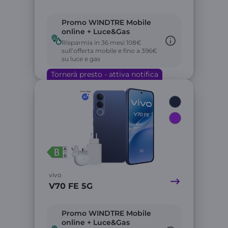
Promo WINDTRE Mobile
online + Luce&Gas
Risparmia in 36 mesi 108€
sull’offerta mobile e fino a 396€
su luce e gas
Tornerà presto - attiva notifica
Link
vivo
V70 FE 5G
Promo WINDTRE Mobile
online + Luce&Gas