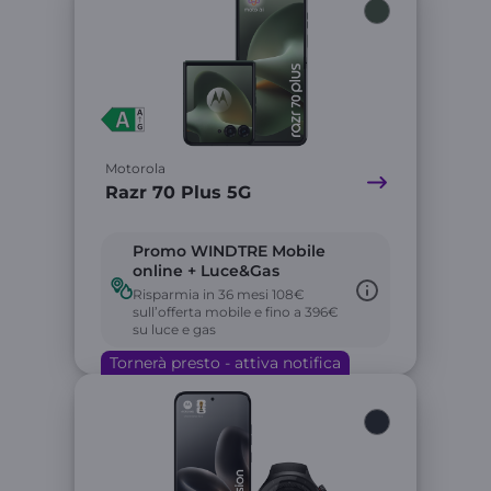
Motorola
Razr 70 Plus 5G
Promo WINDTRE Mobile
online + Luce&Gas
Risparmia in 36 mesi 108€
sull’offerta mobile e fino a 396€
su luce e gas
Tornerà presto - attiva notifica
Link