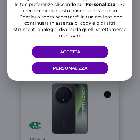
le tue preferenze cliccando su “
P
ersonalizza
”. Se
invece chiudi questo banner cliccando su
"Continua senza accettare", la tua navigazione
HONOR
continuerà in assenza di cookie o di altri
Magic V6
strumenti analoghi diversi da quelli strettamente
necessari.
Promo WINDTRE Mobile
online + Luce&Gas
ACCETTA
Risparmia in 36 mesi 108€
sull’offerta mobile e fino a 396€
PERSONALIZZA
su luce e gas
Link
HONOR