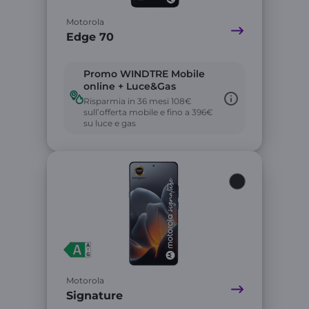
Motorola
Edge 70
Promo WINDTRE Mobile
online + Luce&Gas
Risparmia in 36 mesi 108€
sull’offerta mobile e fino a 396€
su luce e gas
Link
Motorola
Signature