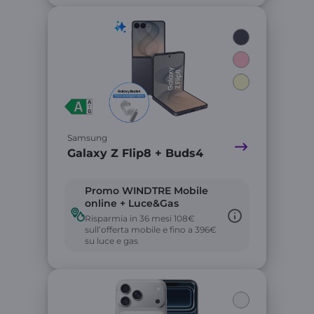
Link
Samsung
Galaxy Z Flip8 + Buds4
Promo WINDTRE Mobile
online + Luce&Gas
Risparmia in 36 mesi 108€
sull’offerta mobile e fino a 396€
su luce e gas
Link