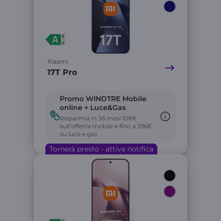
Xiaomi
17T Pro
Promo WINDTRE Mobile
online + Luce&Gas
Risparmia in 36 mesi 108€
sull’offerta mobile e fino a 396€
su luce e gas
Tornerà presto - attiva notifica
Link