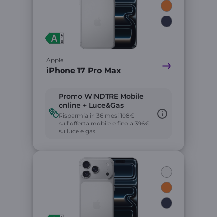
Apple
iPhone 17 Pro Max
Promo WINDTRE Mobile
online + Luce&Gas
Risparmia in 36 mesi 108€
sull’offerta mobile e fino a 396€
su luce e gas
Link