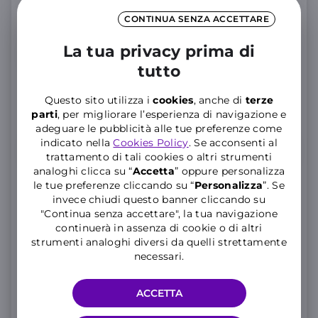
CONTINUA SENZA ACCETTARE
La tua privacy prima di
tutto
Questo sito utilizza i
cookies
, anche di
terze
Memoria
256GB
parti
, per migliorare l’esperienza di navigazione e
adeguare le pubblicità alle tue preferenze come
512
GB
indicato nella
Cookies Policy
. Se acconsenti al
256
GB
+7,39€/mese
trattamento di tali cookies o altri strumenti
analoghi clicca su “
Accetta
” oppure personalizza
le tue preferenze cliccando su “
P
ersonalizza
”. Se
invece chiudi questo banner cliccando su
per
36 rate
Rateizza con
"Continua senza accettare", la tua navigazione
continuerà in assenza di cookie o di altri
29
,57€
strumenti analoghi diversi da quelli strettamente
al mese
necessari.
4,19
Anticipo Zero,
Tan
4,11
% Taeg
%
Importo totale del credito
999,90€
. Totale dovuto
ACCETTA
1.064,52€