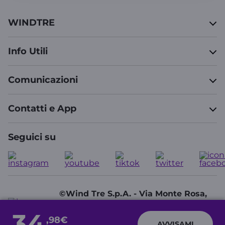
WINDTRE
Info Utili
Comunicazioni
Contatti e App
Seguici su
©Wind Tre S.p.A. - Via Monte Rosa,
91 - 20149 Milano (MI) - Partita IVA:
34
13378520152
,98€
AVVISAMI