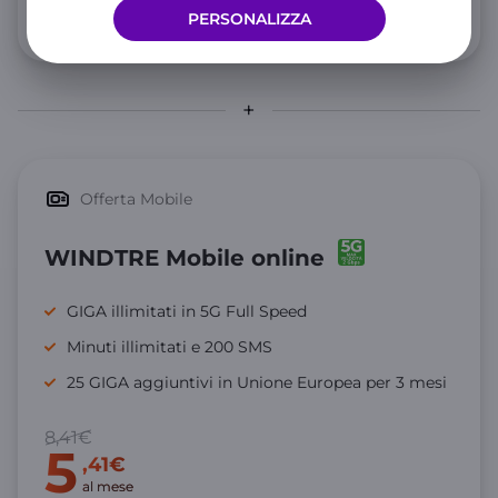
PERSONALIZZA
Dettaglio costi
Offerta Mobile
WINDTRE Mobile online
GIGA illimitati in 5G Full Speed
Minuti illimitati e 200 SMS
25 GIGA aggiuntivi in Unione Europea per 3 mesi
8,41€
5
,41€
al mese