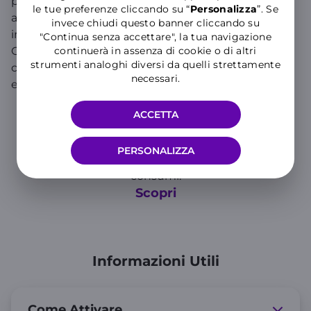
prestazioni di rete, tanti GIGA, call center senza
le tue preferenze cliccando su “
P
ersonalizza
”. Se
attese, 24 ore su 24 e 7 giorni su 7, e minuti
invece chiudi questo banner cliccando su
internazionali per chiamare l'Estero senza pensieri!.
"Continua senza accettare", la tua navigazione
Grazie alla formula Easy Pay, inoltre, paghi
continuerà in assenza di cookie o di altri
strumenti analoghi diversi da quelli strettamente
comodamente con carte di credito, conto corrente
necessari.
e carte conto e ti dimentichi della Ricarica!
ACCETTA
Ti potrebbe interessare anche
PERSONALIZZA
il piano tariffario Easy: paghi solo quello che
consumi.
Scopri
Informazioni Utili
Come Attivare