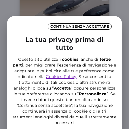
CONTINUA SENZA ACCETTARE
La tua privacy prima di
tutto
Questo sito utilizza i
cookies
, anche di
terze
parti
, per migliorare l’esperienza di navigazione e
adeguare le pubblicità alle tue preferenze come
indicato nella
Cookies Policy
. Se acconsenti al
Fotocamere con qualità ZEISS
trattamento di tali cookies o altri strumenti
analoghi clicca su “
Accetta
” oppure personalizza
Ogni fotocamera è progettata nel
le tue preferenze cliccando su “
P
ersonalizza
”. Se
rispetto degli standard ottici ZEISS.
invece chiudi questo banner cliccando su
Cattura foto nitide con il sensore Sony
"Continua senza accettare", la tua navigazione
LYTIA ad alte prestazioni,
continuerà in assenza di cookie o di altri
stabilizzazione ottica e qualità
strumenti analoghi diversi da quelli strettamente
eccezionale anche in condizioni di
necessari.
scarsa luce