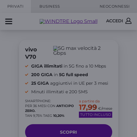
PRIVATI
BUSINESS
NEOCONNESSI
ACCEDI
vivo
V70
GIGA illimitati
in 5G fino a 10 Mbps
200 GIGA
in
5G full speed
25 GIGA
aggiuntivi in UE per 3 mesi
Minuti illimitati e 200 SMS
SMARTPHONE:
a partire da
17,99
PER 36 MESI CON
ANTICIPO
€/mese
ZERO.
TUTTO INCLUSO
TAN 9,75% TAEG
10,20%
SCOPRI