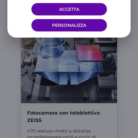
ACCETTA
PERSONALIZZA
Fotocamera con telebiettivo
ZEISS
V70 realizza ritratti a distanza
incredibilmente nitidi e ricchi di