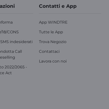
azioni
Contatti e App
nforma
App WINDTRE
9/18/CONS
Tutte le App
SMS indesiderati
Trova Negozio
ondotta Call
Contattaci
eselling
Lavora con noi
o 2022/2065 -
ice Act