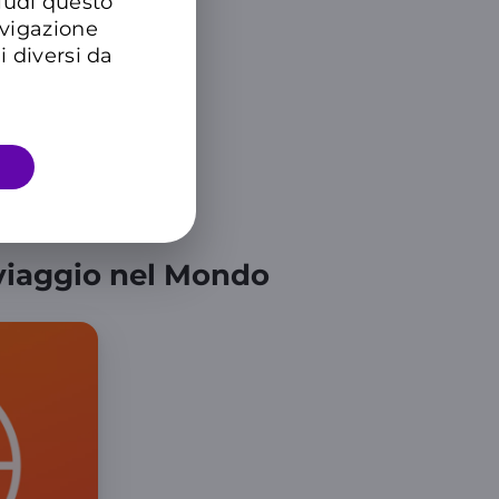
hiudi questo
avigazione
i diversi da
n viaggio nel Mondo