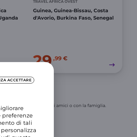
TRAVEL AFRICA OVEST
ica
Guinea, Guinea-Bissau, Costa
ganda​​​
d'Avorio,​ Burkina Faso, Senegal​​​​
29
,99 €
NZA ACCETTARE
iaggi?
 chi vuoi, da solo, con gli amici o con la famiglia.
igliorare
e preferenze
ento di tali
 personalizza