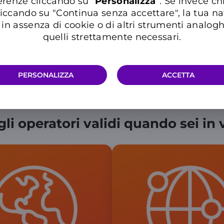
erenze cliccando su “
P
ersonalizza
”. Se invece c
Protezione da imprevisti e spese
iccando su "Continua senza accettare", la tua n
mediche per il tuo viaggio
in assenza di cookie o di altri strumenti analogh
quelli strettamente necessari.
PERSONALIZZA
ACCETTA
e gli operatori validi quando sei i