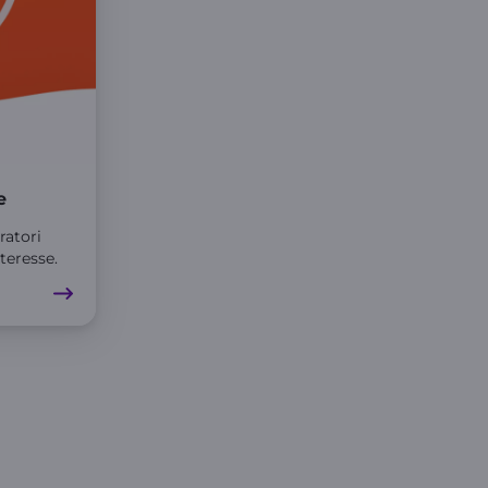
e
ratori
nteresse.