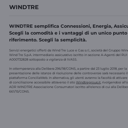
WINDTRE
WINDTRE semplifica Connessioni, Energia, Assicu
Scegli la comodità e i vantaggi di un unico punto
riferimento. Scegli la semplicità.
Servizi energetici offerti da Wind Tre Luce e Gas s.r.l., società del Gruppo Win
Wind Tre S.p.A. intermediario assicurativo iscritto in sezione A-Agenti del RUI
A000732828 sottoposto a vigilanza di IVASS.
In ottemperanza alla Delibera 296/18/CONS, a partire dal 23 luglio 2018, per la
presentazione delle istanze di risoluzione delle controversie sarà necessario il 
piattaforma ConciliaWeb. In alternativa, gli utenti avranno la facoltà di attivar
di conciliazione accessibile attraverso il sito
Windtregroup.it
, rivolgendosi all
ADR WINDTRE Associazione Consumatori iscritto all'elenco di cui alla Delibe
661/15/CONS.