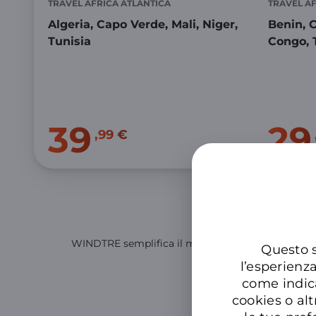
TRAVEL AFRICA ATLANTICA
TRAVEL A
Algeria, Capo Verde, Mali, Niger​,
Benin, 
Tunisia
Congo, T
39
29
,99 €
Hai p
WINDTRE semplifica il modo di assicurarti. Scegli l
Questo s
l’esperienz
come indic
cookies o alt