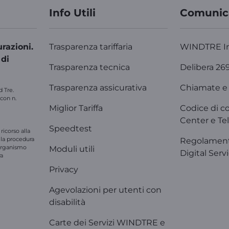
Info Utili
Comunic
razioni.
Trasparenza tariffaria
WINDTRE I
 di
Trasparenza tecnica
Delibera 26
Trasparenza assicurativa
Chiamate e 
d Tre.
 con n.
Miglior Tariffa
Codice di c
Center e Tel
Speedtest
ricorso alla
e la procedura
Regolament
'organismo
Moduli utili
Digital Serv
ra
Privacy
Agevolazioni per utenti con
disabilità
Carte dei Servizi WINDTRE e