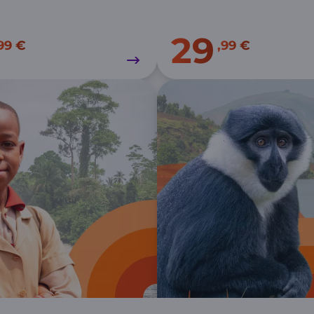
29
99 €
,99 €