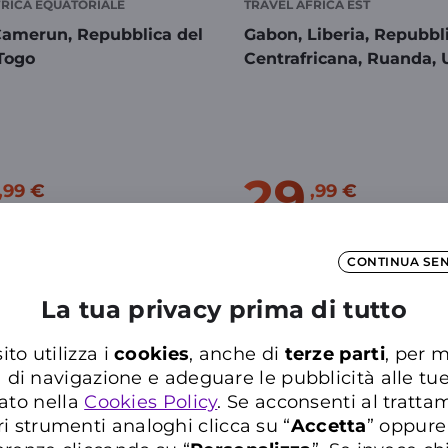
FRICA EQUATORIALE
TRAVEL AFRICA EST
Camerun, Repubblica del
Gabon, Liberia, Repubbl
ogo​​
Centrafricana,​ Ruanda, U
29
,99 €
,99 €
CONTINUA SE
ensato a come assicurare i tuoi v
La tua privacy prima di tutto
a polizza più adatta alle tue esigenze di protezione e viaggia con
ito utilizza i
cookies
, anche di
terze parti
, per m
a di navigazione e adeguare le pubblicità alle tu
assicurazioni-viaggi
ato nella
Cookies Policy
. Se acconsenti al trattam
ri strumenti analoghi clicca su “
Accetta
” oppure
GiroxilMondo