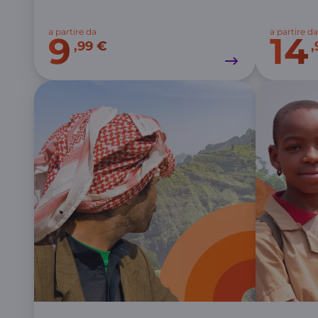
a partire da
a partire da
9
14
,99 €
,