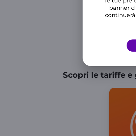
le tue pref
banner cl
continuerà 
Scopri le tariffe 