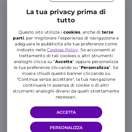
Tutta
La tua privacy prima di
l'assistenza
tutto
che vuoi
Questo sito utilizza i
cookies
, anche di
terze
parti
, per migliorare l’esperienza di navigazione e
adeguare le pubblicità alle tue preferenze come
L'App tra le
indicato nella
Cookies Policy
. Se acconsenti al
più
trattamento di tali cookies o altri strumenti
apprezzate
analoghi clicca su “
Accetta
” oppure personalizza
le tue preferenze cliccando su “
P
ersonalizza
”. Se
invece chiudi questo banner cliccando su
"Continua senza accettare", la tua navigazione
continuerà in assenza di cookie o di altri
Sconti e regali con
strumenti analoghi diversi da quelli strettamente
necessari.
WINDAY
ACCETTA
PERSONALIZZA