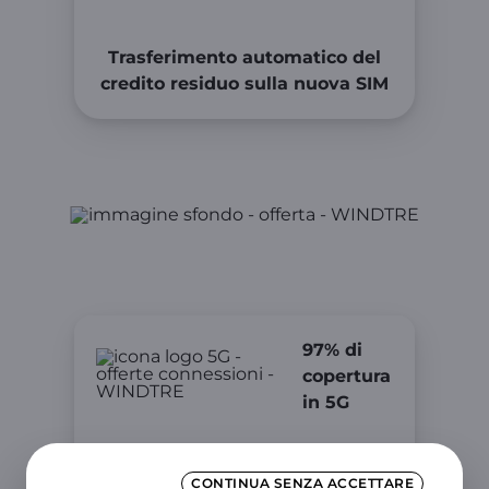
Trasferimento automatico del
credito residuo sulla nuova SIM
Perché scegliere WINDTRE
97% di
copertura
in 5G
CONTINUA SENZA ACCETTARE