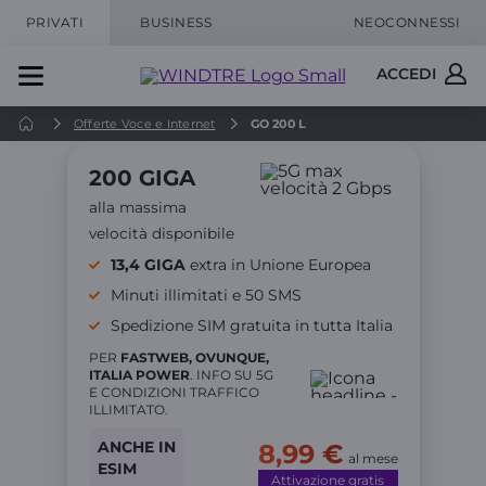
PRIVATI
BUSINESS
NEOCONNESSI
ACCEDI
Offerte Voce e Internet
GO 200 L
200 GIGA
alla massima
velocità disponibile
13,4 GIGA
extra in Unione Europea
Minuti illimitati e 50 SMS
Spedizione SIM gratuita in tutta Italia
PER
FASTWEB, OVUNQUE,
ITALIA POWER
. INFO SU 5G
E CONDIZIONI TRAFFICO
ILLIMITATO.
ANCHE IN
8,99 €
al mese
ESIM
Attivazione gratis