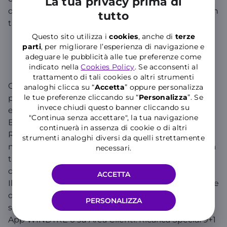
La tua privacy prima di
disponibili nei punti vendita scratch card fisiche con
tutto
tagli da 5 e 10 Standard.
Questo sito utilizza i
cookies
, anche di
terze
parti
, per migliorare l’esperienza di navigazione e
adeguare le pubblicità alle tue preferenze come
Ricarica Special 9+1
indicato nella
Cookies Policy
. Se acconsenti al
trattamento di tali cookies o altri strumenti
Con Ricarica Special 9+1 hai GIGA e Minuti illimitati
analoghi clicca su “
Accetta
” oppure personalizza
le tue preferenze cliccando su “
P
ersonalizza
”. Se
per 24 ore e 9€ di credito prepagato. I GB possono
invece chiudi questo banner cliccando su
essere utilizzati anche nei Paesi dell'Unione
"Continua senza accettare", la tua navigazione
Europea, nel rispetto delle condizioni del
continuerà in assenza di cookie o di altri
Regolamento Europeo 2016/2286. Riceverai sul
strumenti analoghi diversi da quelli strettamente
numero ricaricato, entro un massimo di 24 ore dalla
necessari.
tua richiesta, un SMS di avvenuta ricarica e un SMS
di conferma attivazione dell’offerta GIGA e Minuti
ACCETTA
Illimitati. I GB e Minuti illimitati sono validi per 24 ore
dalla conferma di avvenuta ricarica. Per verificare la
PERSONALIZZA
scadenza dell’offerta GIGA e Minuti Illimitati vai su
App WINDTRE o su Area Clienti. Ricarica Special 9+1