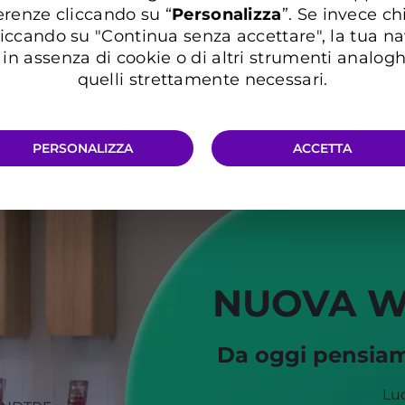
Pro 5G
Fusion
G
erenze cliccando su “
P
ersonalizza
”. Se invece c
i
GIGA e Minuti illimitati
GIGA e Minuti illimitati
iccando su "Continua senza accettare", la tua n
in assenza di cookie o di altri strumenti analogh
quelli strettamente necessari.
a partire da
a partire da
a 
+2,99
+5,99
€/mese
€/mese
PERSONALIZZA
ACCETTA
NUOVA W
Da oggi pensiamo
Luc