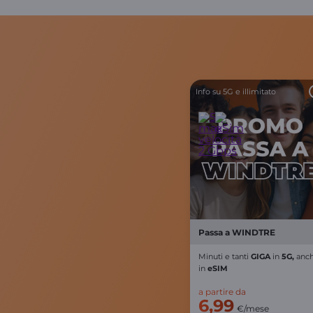
Info su 5G e illimitato
Passa a WINDTRE
Minuti e
tanti
GIGA
in
5G,
anc
in
eSIM
a partire da
6,99
€/mese