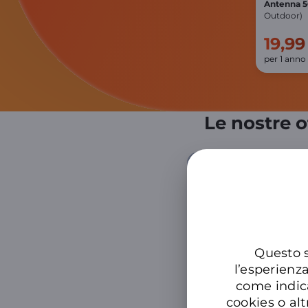
Antenna 
Outdoor)
19,99
per 1 anno
Le nostre o
Info su 5G e illimitato
Questo s
l’esperienz
come indic
cookies o alt
Samsung Galaxy Z