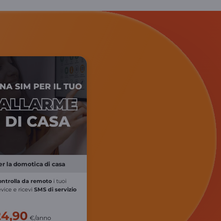
er la domotica di casa
ontrolla da remoto
i tuoi
vice e ricevi
SMS di servizio
24,90
€/anno