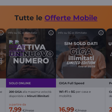
Tutte le
Offerte
Mobile
Info su 5G e illimitato
Info su 5G e illimitato
SOLO ONLINE
GIGA Full Speed
P
Wi-Fi
e
5G
per casa e
he
200 GIGA
alla massima velocità
C
mobilità
disponibile
e
Minuti illimitati
de
a partire da
7,99
16,99
€/mese
€/mese