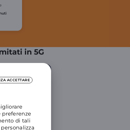
e
nuti
mitati in 5G
fo su 5G e illimitato
NZA ACCETTARE
igliorare
e preferenze
ento di tali
 personalizza
Phone 17