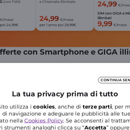
5G
(con FWA
e Chiamate illimitate
24,99
€/mes
SIM con GIGA e Mi
24,99
illimitati
€/mese
€/mese
9,99
 poi 24,99€
per 1 anno poi 29,99€
€/mese
fferte con Smartphone e GIGA illi
Info su 5G e illimitato
Info su 5G e illimitato
In
CONTINUA SE
La tua privacy prima di tutto
ito utilizza i
cookies
, anche di
terze parti
, per m
a di navigazione e adeguare le pubblicità alle tu
ato nella
Cookies Policy
. Se acconsenti al trattam
ri strumenti analoghi clicca su “
Accetta
” oppure
XiaomiRedmi Note 15
Motorola Edge 70
i