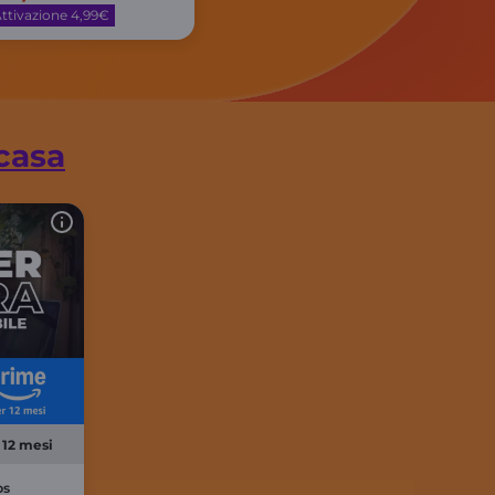
ttivazione 4,99€
casa
 12 mesi
ps