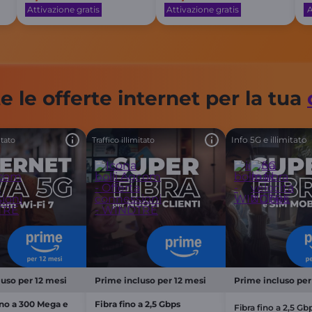
Attivazione gratis
Attivazione gratis
A
e le offerte internet per la tua
Info 5G e illimitato
itato
Traffico illimitato
uso per 12 mesi
Prime incluso per 12 mesi
Prime incluso per
ino a 300 Mega e
Fibra fino a 2,5 Gbps
Fibra fino a 2,5 Gb