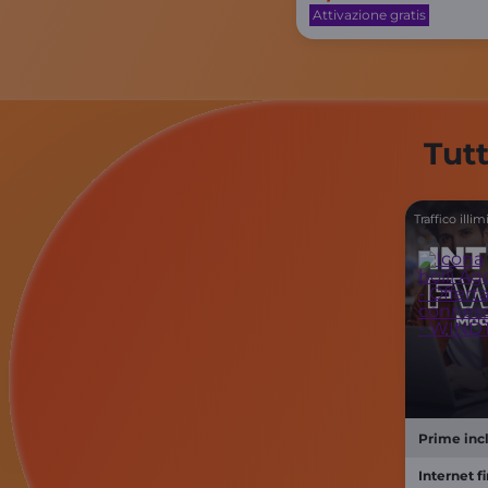
Attivazione gratis
Tutt
Traffico illim
Prime incl
Internet f