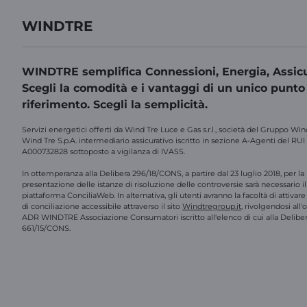
WINDTRE
WINDTRE semplifica Connessioni, Energia, Assicu
Scegli la comodità e i vantaggi di un unico punto
riferimento. Scegli la semplicità.
Servizi energetici offerti da Wind Tre Luce e Gas s.r.l., società del Gruppo Win
Wind Tre S.p.A. intermediario assicurativo iscritto in sezione A-Agenti del RUI
A000732828 sottoposto a vigilanza di IVASS.
In ottemperanza alla Delibera 296/18/CONS, a partire dal 23 luglio 2018, per la
presentazione delle istanze di risoluzione delle controversie sarà necessario il 
piattaforma ConciliaWeb. In alternativa, gli utenti avranno la facoltà di attivar
di conciliazione accessibile attraverso il sito
Windtregroup.it
, rivolgendosi all
ADR WINDTRE Associazione Consumatori iscritto all'elenco di cui alla Delibe
661/15/CONS.