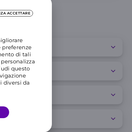
NZA ACCETTARE
igliorare
e preferenze
ento di tali
 personalizza
hiudi questo
avigazione
i diversi da