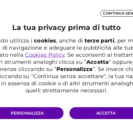
CONTINUA SE
Informazioni utili
La tua privacy prima di tutto
ito utilizza i
cookies
, anche di
terze parti
, per m
a di navigazione e adeguare le pubblicità alle tu
ato nella
Cookies Policy
. Se acconsenti al trattam
ri strumenti analoghi clicca su “
Accetta
” oppure
erenze cliccando su “
P
ersonalizza
”. Se invece c
iccando su "Continua senza accettare", la tua n
in assenza di cookie o di altri strumenti analogh
quelli strettamente necessari.
i traffico
PERSONALIZZA
ACCETTA
o