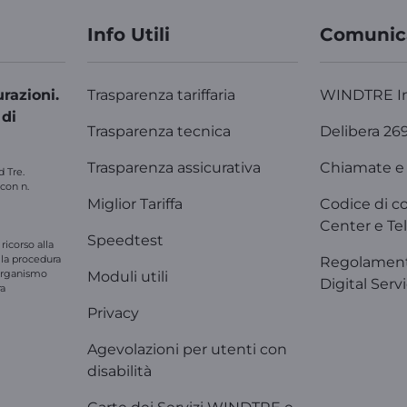
Info Utili
Comunic
razioni.
Trasparenza tariffaria
WINDTRE I
 di
Trasparenza tecnica
Delibera 26
Trasparenza assicurativa
Chiamate e 
d Tre.
 con n.
Miglior Tariffa
Codice di c
Center e Tel
Speedtest
ricorso alla
e la procedura
Regolament
'organismo
Moduli utili
Digital Serv
ra
Privacy
Agevolazioni per utenti con
disabilità