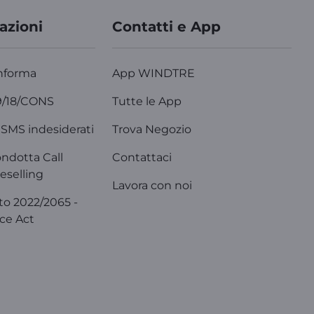
azioni
Contatti e App
nforma
App WINDTRE
9/18/CONS
Tutte le App
SMS indesiderati
Trova Negozio
ondotta Call
Contattaci
eselling
Lavora con noi
o 2022/2065 -
ice Act