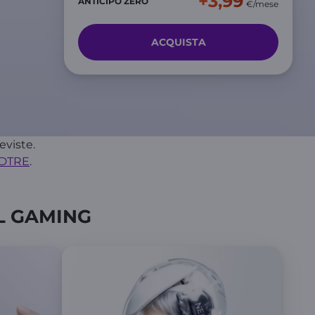
+3,99
ANTICIPO ZERO
€/mese
ACQUISTA
eviste.
NDTRE
.
IL GAMING