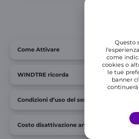
Questo s
Come Attivare
l’esperienz
come indic
cookies o alt
le tue pref
WINDTRE ricorda
banner cl
continuerà 
Condizioni d’uso del servizio e limitazioni d
Costo disattivazione anticipata del servizi