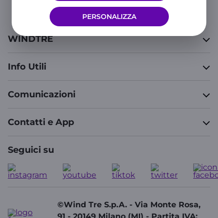
Info generali e Copertura
PERSONALIZZA
WINDTRE
Info Utili
Comunicazioni
Contatti e App
Seguici su
©Wind Tre S.p.A. - Via Monte Rosa,
91 - 20149 Milano (MI) - Partita IVA: