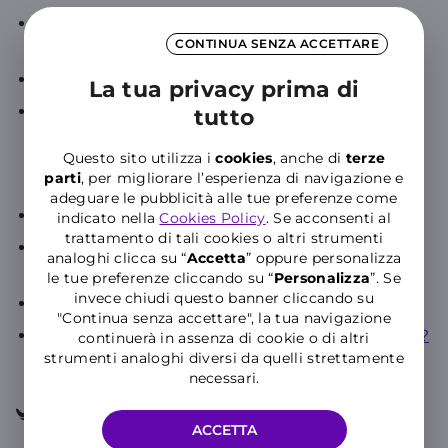
Come posso verificare la copertura di rete nella
CONTINUA SENZA ACCETTARE
mia città e nella mia provincia?
Come posso avere il 5G di WINDTRE?
La tua privacy prima di
Qual è la differenza tra l’architettura non-
tutto
standalone (NSA) e quella standalone (SA)? Che
Questo sito utilizza i
cookies
, anche di
terze
differenza c’è in termini di prestazioni per i
parti
, per migliorare l’esperienza di navigazione e
Clienti?
adeguare le pubblicità alle tue preferenze come
Cosa sono le eSIM?
indicato nella
Cookies Policy
. Se acconsenti al
trattamento di tali cookies o altri strumenti
Servizio tNotice: Recapito digitale delle
analoghi clicca su “
Accetta
” oppure personalizza
comunicazioni rivolte ai Clienti
le tue preferenze cliccando su “
P
ersonalizza
”. Se
invece chiudi questo banner cliccando su
Contatti Servizio Clienti WINDTRE
"Continua senza accettare", la tua navigazione
Quali sono le informazioni relative al data breach?
continuerà in assenza di cookie o di altri
strumenti analoghi diversi da quelli strettamente
necessari.
Supporto
Procedure e assistenza
ACCETTA