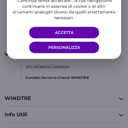
"Continua senza accettare", la tua navigazione
continuerà in assenza di cookie o di altri
MOSTRA TUTTE LE CATEGORIE
strumenti analoghi diversi da quelli strettamente
necessari.
CONTATTACI
ACCETTA
PERSONALIZZA
Supporto
Procedure e assistenza
Info generali e Copertura
Contatti Servizio Clienti WINDTRE
WINDTRE
Info Utili