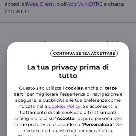
accedi all’
Area Clienti
o all’
App WINDTRE
e chatta
con WILL!
Cerca nelle Domande Frequenti del
Supporto WINDTRE
CONTINUA SENZA ACCETTARE
Inserisci almeno tre caratteri per cercare nelle FAQ
La tua privacy prima di
tutto
Questo sito utilizza i
cookies
, anche di
terze
parti
, per migliorare l’esperienza di navigazione e
adeguare le pubblicità alle tue preferenze come
indicato nella
Cookies Policy
. Se acconsenti al
trattamento di tali cookies o altri strumenti
analoghi clicca su “
Accetta
” oppure personalizza
Hai ancora bisogno di aiuto?
le tue preferenze cliccando su “
P
ersonalizza
”. Se
invece chiudi questo banner cliccando su