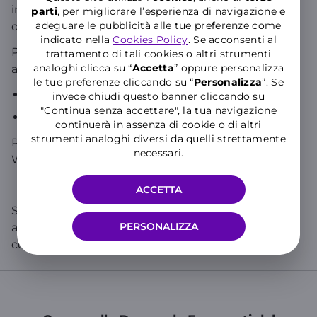
interferenze e perdite di segnale rispetto alla fibra
parti
, per migliorare l’esperienza di navigazione e
adeguare le pubblicità alle tue preferenze come
ottica.
indicato nella
Cookies Policy
. Se acconsenti al
Per maggiori informazioni, visita le pagine dedicate
trattamento di tali cookies o altri strumenti
analoghi clicca su “
Accetta
” oppure personalizza
alle altre tecnologie:
le tue preferenze cliccando su “
P
ersonalizza
”. Se
Fibra misto rame (FTTC)
invece chiudi questo banner cliccando su
"Continua senza accettare", la tua navigazione
Fibra misto radio (FWA)
continuerà in assenza di cookie o di altri
strumenti analoghi diversi da quelli strettamente
Puoi vedere la
Copertura Fibra e Mobile 5G
di
necessari.
WINDTRE e tutte le offerte
Internet WiFi a Casa
.
ACCETTA
Se cerchi informazioni specifiche sul tuo numero,
PERSONALIZZA
accedi all’
Area Clienti
o all’
App WINDTRE
e chatta
con WILL!