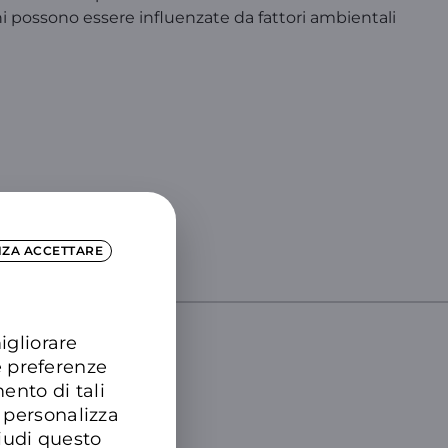
ni possono essere influenzate da fattori ambientali
NZA ACCETTARE
!
igliorare
e preferenze
DTRE
ento di tali
 personalizza
hiudi questo