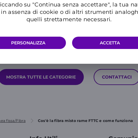
iccando su "Continua senza accettare", la tua n
in assenza di cookie o di altri strumenti analogh
quelli strettamente necessari.
PERSONALIZZA
ACCETTA
Hai ancora bisogno di aiuto?
MOSTRA TUTTE LE CATEGORIE
CONTATTACI
nea fissa/Fibra
Cos'è la fibra misto rame FTTC e come funziona