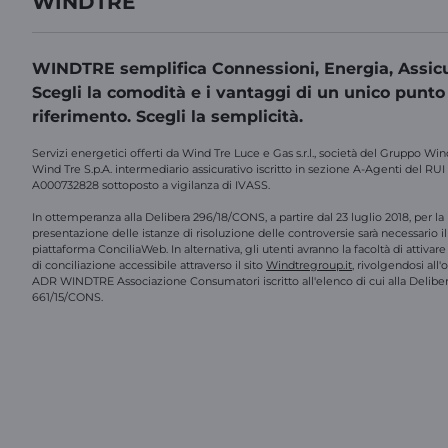
WINDTRE
WINDTRE semplifica Connessioni, Energia, Assicu
Scegli la comodità e i vantaggi di un unico punto
riferimento. Scegli la semplicità.
Servizi energetici offerti da Wind Tre Luce e Gas s.r.l., società del Gruppo Win
Wind Tre S.p.A. intermediario assicurativo iscritto in sezione A-Agenti del RUI
A000732828 sottoposto a vigilanza di IVASS.
In ottemperanza alla Delibera 296/18/CONS, a partire dal 23 luglio 2018, per la
presentazione delle istanze di risoluzione delle controversie sarà necessario il 
piattaforma ConciliaWeb. In alternativa, gli utenti avranno la facoltà di attivar
di conciliazione accessibile attraverso il sito
Windtregroup.it
, rivolgendosi all
ADR WINDTRE Associazione Consumatori iscritto all'elenco di cui alla Delibe
661/15/CONS.