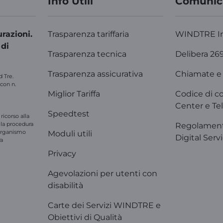
Info Utili
Comunic
razioni.
Trasparenza tariffaria
WINDTRE I
 di
Trasparenza tecnica
Delibera 26
Trasparenza assicurativa
Chiamate e 
d Tre.
 con n.
Miglior Tariffa
Codice di c
Center e Tel
Speedtest
ricorso alla
e la procedura
Regolament
'organismo
Moduli utili
Digital Serv
ra
Privacy
Agevolazioni per utenti con
disabilità
Carte dei Servizi WINDTRE e
Obiettivi di Qualità