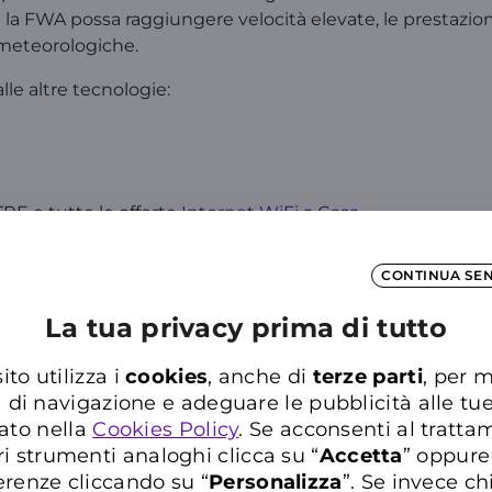
e la FWA possa raggiungere velocità elevate, le prestazio
 meteorologiche.
lle altre tecnologie:
E e tutte le offerte
Internet WiFi a Casa
.
CONTINUA SE
edi all’
Area Clienti
o all’
App WINDTRE
e chatta con WILL
La tua privacy prima di tutto
ito utilizza i
cookies
, anche di
terze parti
, per m
a di navigazione e adeguare le pubblicità alle tu
ca nelle Domande Frequenti del Supporto WIN
ato nella
Cookies Policy
. Se acconsenti al trattam
Inserisci almeno tre caratteri per cercare nelle FAQ
ri strumenti analoghi clicca su “
Accetta
” oppure
erenze cliccando su “
P
ersonalizza
”. Se invece c