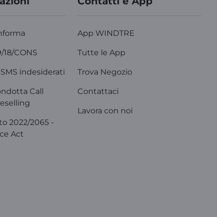
azioni
Contatti e App
nforma
App WINDTRE
9/18/CONS
Tutte le App
SMS indesiderati
Trova Negozio
ondotta Call
Contattaci
eselling
Lavora con noi
o 2022/2065 -
ice Act