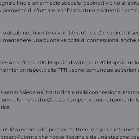
 segnale fino a un armadio stradale (cabinet) vicino all’abi
 permette di sfruttare le infrastrutture esistenti in rame, 
ino al cabinet tramite cavi in fibra ottica. Dal cabinet, il 
 mantenere una buona velocità di connessione, anche se in
onnessione fino a 200 Mbps in download e 20 Mbps in upload
no inferiori rispetto alla FTTH, sono comunque superiori a
e Home) risiede nel tratto finale della connessione. Mentre
me per l’ultimo tratto. Questo comporta una riduzione delle
tica.
tilizza onde radio per trasmettere il segnale internet. A 
a presso l’utente che riceve il segnale da una stazione b