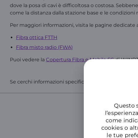
dove la posa di cavi è difficoltosa o costosa. Sebben
come la distanza dalla stazione base e le condizioni
Per maggiori informazioni, visita le pagine dedicate a
Fibra ottica FTTH
Fibra misto radio (FWA)
Puoi vedere la
Copertura Fibra e Mobile 5G
di WINDTR
Se cerchi informazioni specifiche sul tuo numero, acc
Questo s
l’esperienz
Cer
come indic
cookies o alt
le tue pref