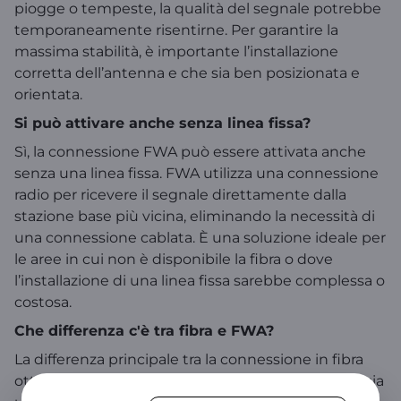
piogge o tempeste, la qualità del segnale potrebbe
temporaneamente risentirne. Per garantire la
massima stabilità, è importante l’installazione
corretta dell’antenna e che sia ben posizionata e
orientata.
Si può attivare anche senza linea fissa?
Sì, la connessione FWA può essere attivata anche
senza una linea fissa. FWA utilizza una connessione
radio per ricevere il segnale direttamente dalla
stazione base più vicina, eliminando la necessità di
una connessione cablata. È una soluzione ideale per
le aree in cui non è disponibile la fibra o dove
l’installazione di una linea fissa sarebbe complessa o
costosa.
Che differenza c'è tra fibra e FWA?
La differenza principale tra la connessione in fibra
ottica e la connessione FWA risiede nella tecnologia