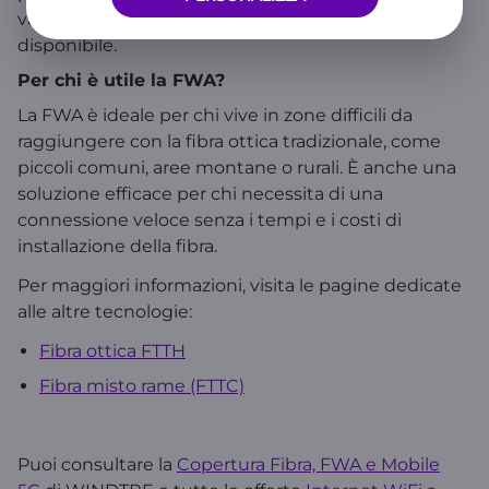
valida alternativa in contesti dove la fibra non è
disponibile.
Per chi è utile la FWA?
La FWA è ideale per chi vive in zone difficili da
raggiungere con la fibra ottica tradizionale, come
piccoli comuni, aree montane o rurali. È anche una
soluzione efficace per chi necessita di una
connessione veloce senza i tempi e i costi di
installazione della fibra.
Per maggiori informazioni, visita le pagine dedicate
alle altre tecnologie:
Fibra ottica FTTH
Fibra misto rame (FTTC)
Puoi consultare la
Copertura Fibra, FWA e Mobile