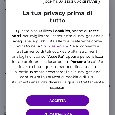
utilizzata per trasmettere i dati:
CONTINUA SENZA ACCETTARE
Fibra Ottica
: Utilizza cavi in fibra ottica per
La tua privacy prima di
trasmettere i dati tramite impulsi di luce. Questo
tutto
tipo di connessione offre velocità molto elevate e
una latenza molto bassa, rendendola ideale per
Questo sito utilizza i
cookies
, anche di
terze
applicazioni che richiedono una grande larghezza
parti
, per migliorare l’esperienza di navigazione e
di banda, come lo streaming in alta definizione, il
adeguare le pubblicità alle tue preferenze come
indicato nella
Cookies Policy
. Se acconsenti al
gaming online e le videoconferenze. La fibra
trattamento di tali cookies o altri strumenti
ottica è generalmente più stabile e meno
analoghi clicca su “
Accetta
” oppure personalizza
soggetta a interferenze rispetto alle connessioni
le tue preferenze cliccando su “
P
ersonalizza
”. Se
wireless.
invece chiudi questo banner cliccando su
"Continua senza accettare", la tua navigazione
FWA
: Utilizza un’antenna per ricevere il segnale
continuerà in assenza di cookie o di altri
wireless da una stazione radio base. Questa
strumenti analoghi diversi da quelli strettamente
tecnologia è particolarmente utile in aree dove la
necessari.
fibra ottica non è disponibile o dove la sua
attivazione sarebbe troppo costosa o complessa.
ACCETTA
In sintesi, la fibra ottica è preferibile per le sue
prestazioni superiori, ma la FWA rappresenta una
PERSONALIZZA