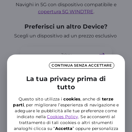
Navighi in 5G con dispositivo compatibile e
copertura 5G WINDTRE
.
Preferisci un altro Device?
Scegli un dispositivo ad un prezzo esclusivo
Telsey
W52 5G
CONTINUA SENZA ACCETTARE
La tua privacy prima di
tutto
129,90 €
in unica soluzione
Questo sito utilizza i
cookies
, anche di
terze
parti
, per migliorare l’esperienza di navigazione e
adeguare le pubblicità alle tue preferenze come
indicato nella
Cookies Policy
. Se acconsenti al
trattamento di tali cookies o altri strumenti
analoghi clicca su “
Accetta
” oppure personalizza