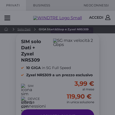
PRIVATI
BUSINESS
NEOCONNESSI
ACCEDI
Solo Dati
GIGA Start&Stop e Zyxel NR5309
Disponibilità Limitata
SIM solo
Dati +
Zyxel
NR5309
10 GIGA
in 5G Full Speed
Zyxel NR5309 a un prezzo esclusivo
3,99 €
SIM
al mese
119,90 €
DEVICE
in unica soluzione