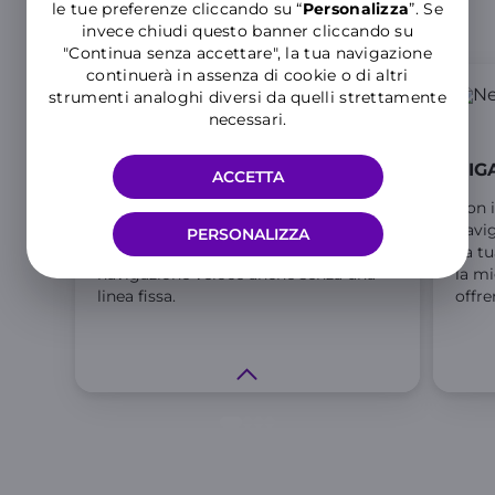
le tue preferenze cliccando su “
P
ersonalizza
”. Se
Perché scegliere WINDTRE
invece chiudi questo banner cliccando su
"Continua senza accettare", la tua navigazione
continuerà in assenza di cookie o di altri
strumenti analoghi diversi da quelli strettamente
necessari.
Naviga in mobilità
GIGA
ACCETTA
Inserisci la SIM in un router mobile,
Con i
una chiavetta internet o direttamente
navig
PERSONALIZZA
nel tuo tablet per goderti una
La t
navigazione veloce anche senza una
la mi
linea fissa.
offre