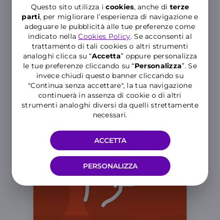
Questo sito utilizza i
cookies
, anche di
terze
parti
, per migliorare l’esperienza di navigazione e
Restart
adeguare le pubblicità alle tue preferenze come
indicato nella
Cookies Policy
. Se acconsenti al
Quando sei all’Estero, se finisci prima
trattamento di tali cookies o altri strumenti
la tua offerta, puoi farla ripartire
analoghi clicca su “
Accetta
” oppure personalizza
nuovamente e sei libero di
le tue preferenze cliccando su “
P
ersonalizza
”. Se
comunicare quando vuoi.
invece chiudi questo banner cliccando su
"Continua senza accettare", la tua navigazione
continuerà in assenza di cookie o di altri
strumenti analoghi diversi da quelli strettamente
necessari.
ACCETTA
PERSONALIZZA