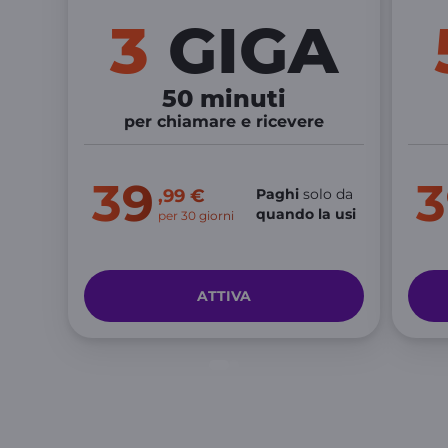
3
GIGA
50 minuti
per chiamare e ricevere
39
3
,99 €
Paghi
solo da
quando la usi
per 30 giorni
ATTIVA