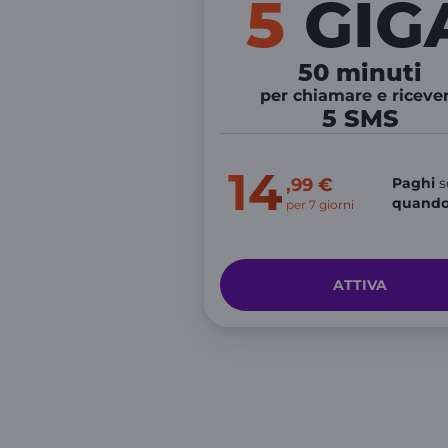
5
GIG
50 minuti
per chiamare e riceve
5 SMS
14
,99 €
Paghi
s
quando 
per 7 giorni
ATTIVA