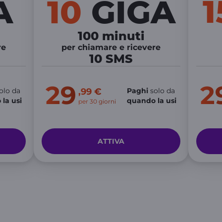
A
10
GIGA
100 minuti
re
per chiamare e ricevere
10 SMS
29
2
olo da
,99 €
Paghi
solo da
la usi
quando la usi
per 30 giorni
ATTIVA