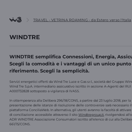
TRAVEL - VETRINA ROAMING - da Estero verso l'Italia
WINDTRE
WINDTRE semplifica Connessioni, Energia, Assicu
Scegli la comodità e i vantaggi di un unico punto
riferimento. Scegli la semplicità.
Servizi energetici offerti da Wind Tre Luce e Gas s.r.l., società del Gruppo Win
Wind Tre S.p.A. intermediario assicurativo iscritto in sezione A-Agenti del RUI
A000732828 sottoposto a vigilanza di IVASS.
In ottemperanza alla Delibera 296/18/CONS, a partire dal 23 luglio 2018, per la
presentazione delle istanze di risoluzione delle controversie sarà necessario il 
piattaforma ConciliaWeb. In alternativa, gli utenti avranno la facoltà di attivar
di conciliazione accessibile attraverso il sito
Windtregroup.it
, rivolgendosi all
ADR WINDTRE Associazione Consumatori iscritto all'elenco di cui alla Delibe
661/15/CONS.