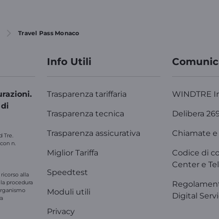
Travel Pass Monaco
Info Utili
Comunic
razioni.
Trasparenza tariffaria
WINDTRE I
 di
Trasparenza tecnica
Delibera 26
Trasparenza assicurativa
Chiamate e 
d Tre.
 con n.
Miglior Tariffa
Codice di c
Center e Tel
Speedtest
ricorso alla
e la procedura
Regolament
'organismo
Moduli utili
Digital Serv
ra
Privacy