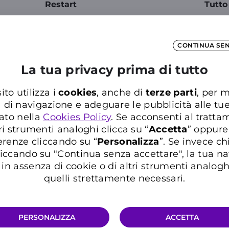
Restart
Tutto
per
Quando sei all’Estero, se finisci prima
Scarica
sei
la tua offerta, puoi farla ripartire
preferi
di
nuovamente e sei libero di
Control
CONTINUA SE
e o
comunicare quando vuoi.
ricarich
esi di
La tua privacy prima di tutto
ito utilizza i
cookies
, anche di
terze parti
, per m
a di navigazione e adeguare le pubblicità alle tu
ato nella
Cookies Policy
. Se acconsenti al trattam
ri strumenti analoghi clicca su “
Accetta
” oppure
erenze cliccando su “
P
ersonalizza
”. Se invece c
iccando su "Continua senza accettare", la tua n
Scegli l'offerta più adatta a te
in assenza di cookie o di altri strumenti analogh
quelli strettamente necessari.
A WEEKLY
ATTIVA MONTHLY
ATTIVA SO
PERSONALIZZA
ACCETTA