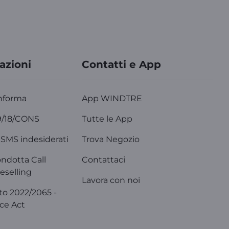
azioni
Contatti e App
nforma
App WINDTRE
9/18/CONS
Tutte le App
SMS indesiderati
Trova Negozio
ondotta Call
Contattaci
eselling
Lavora con noi
o 2022/2065 -
ice Act