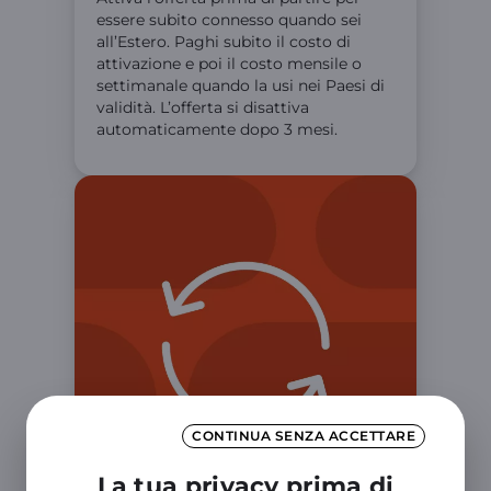
essere subito connesso quando sei
all’Estero. Paghi subito il costo di
attivazione e poi il costo mensile o
settimanale quando la usi nei Paesi di
validità. L’offerta si disattiva
automaticamente dopo 3 mesi.
CONTINUA SENZA ACCETTARE
La tua privacy prima di