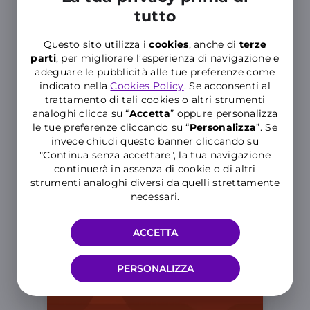
tutto
Restart
Questo sito utilizza i
cookies
, anche di
terze
parti
, per migliorare l’esperienza di navigazione e
Quando sei all’Estero, se finisci prima
adeguare le pubblicità alle tue preferenze come
la tua offerta, puoi farla ripartire
indicato nella
Cookies Policy
. Se acconsenti al
nuovamente e sei libero di
trattamento di tali cookies o altri strumenti
comunicare quando vuoi.
analoghi clicca su “
Accetta
” oppure personalizza
le tue preferenze cliccando su “
P
ersonalizza
”. Se
invece chiudi questo banner cliccando su
"Continua senza accettare", la tua navigazione
continuerà in assenza di cookie o di altri
strumenti analoghi diversi da quelli strettamente
necessari.
ACCETTA
PERSONALIZZA