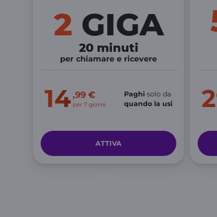
2
GIGA
20 minuti
per chiamare e ricevere
14
2
,99 €
Paghi
solo da
quando la usi
per 7 giorni
ATTIVA