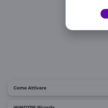
Come Attivare
WINDTRE Ricorda