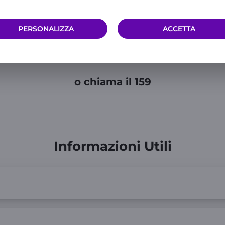
Scegli l'offerta più adatta a te
PERSONALIZZA
ACCETTA
ATTIVA WEEKLY
ATTIVA SOLO DATI
o chiama il 159
Informazioni Utili