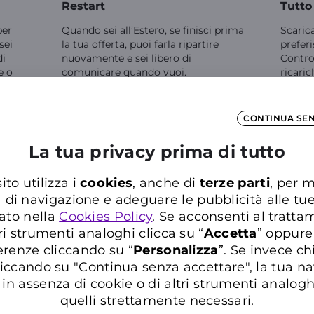
Restart
Tutto
per
Quando sei all’Estero, se finisci prima
Scarica
sei
la tua offerta, puoi farla ripartire
preferi
di
nuovamente e sei libero di
Control
e o
comunicare quando vuoi.
ricarich
esi di
CONTINUA SE
La tua privacy prima di tutto
ito utilizza i
cookies
, anche di
terze parti
, per m
a di navigazione e adeguare le pubblicità alle tu
ato nella
Cookies Policy
. Se acconsenti al trattam
Il traffico incluso all’Estero è valido nei seguenti Paesi:
ri strumenti analoghi clicca su “
Accetta
” oppure
El Salvador | Honduras | Nicaragua | Repubblica Dominicana
erenze cliccando su “
P
ersonalizza
”. Se invece c
iccando su "Continua senza accettare", la tua n
in assenza di cookie o di altri strumenti analogh
quelli strettamente necessari.