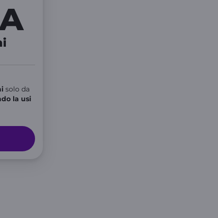
GA
ni
i
solo da
do la usi