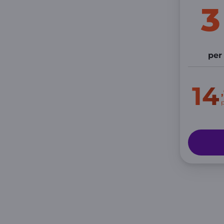
per
14
p