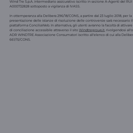
Wind Tre S.p.A. intermediario assicurativo iscritto in sezione A-Agenti del RUI
A000732828 sottoposto a vigilanza di IVASS.
In ottemperanza alla Delibera 296/18/CONS, a partire dal 23 luglio 2018, per la
presentazione delle istanze di risoluzione delle controversie sarà necessario il 
piattaforma ConciliaWeb. In alternativa, gli utenti avranno la facoltà di attivar
di conciliazione accessibile attraverso il sito
Windtregroup.it
, rivolgendosi all
ADR WINDTRE Associazione Consumatori iscritto all'elenco di cui alla Delibe
661/15/CONS.