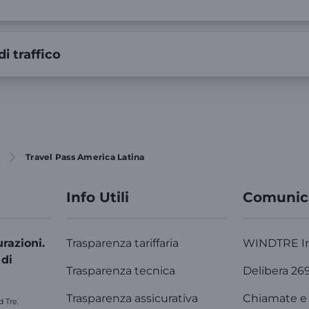
di traffico
Travel Pass America Latina
Info Utili
Comunic
razioni.
Trasparenza tariffaria
WINDTRE I
 di
Trasparenza tecnica
Delibera 26
Trasparenza assicurativa
Chiamate e 
d Tre.