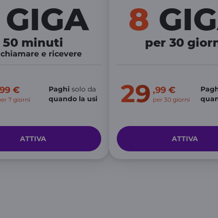
3
GIGA
8
GI
50 minuti
per 30 gior
 chiamare e ricevere
29
,99 €
Paghi
solo da
,99 €
Pagh
quando la usi
quan
er 7 giorni
per 30 giorni
ATTIVA
ATTIVA