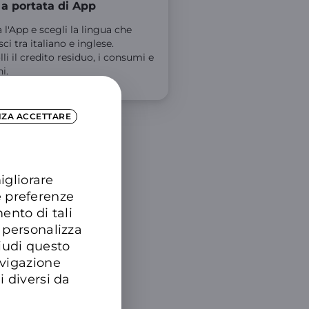
 a portata di App
 l'App e scegli la lingua che
sci tra italiano e inglese.
li il credito residuo, i consumi e
i.
NZA ACCETTARE
igliorare
e preferenze
ento di tali
 personalizza
hiudi questo
avigazione
i diversi da