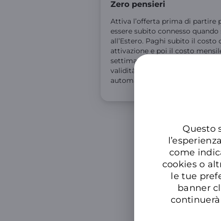
Zero pensieri
Attiva l’offerta prima di partire 
essere subito connesso quando 
all’Estero. Paghi subito il costo 
attivazione e poi il costo mensil
settimanale quando la usi nei Pa
validità. L’offerta si disattiva
automaticamente dopo 3 mesi.
Questo s
l’esperienz
come indic
cookies o alt
le tue pref
banner cl
continuerà 