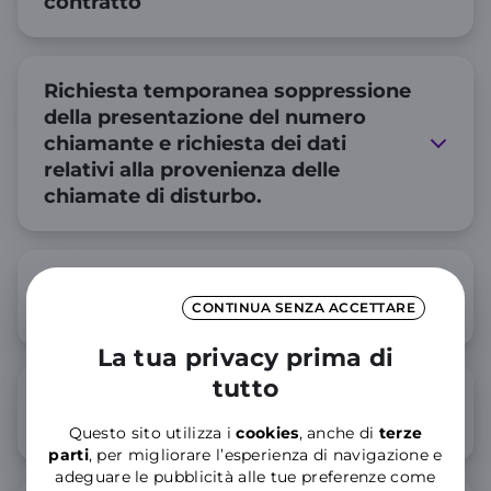
contratto
Richiesta temporanea soppressione
della presentazione del numero
chiamante e richiesta dei dati
relativi alla provenienza delle
chiamate di disturbo.
Richiesta Elenco completo dei
numeri chiamati
CONTINUA SENZA ACCETTARE
La tua privacy prima di
tutto
Richiesta Addebito del Conto
Telefonico su Conto Corrente
Questo sito utilizza i
cookies
, anche di
terze
parti
, per migliorare l’esperienza di navigazione e
adeguare le pubblicità alle tue preferenze come