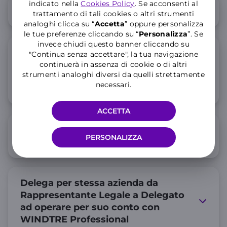
indicato nella
Cookies Policy
. Se acconsenti al
Richiesta di Trasloco
trattamento di tali cookies o altri strumenti
analoghi clicca su “
Accetta
” oppure personalizza
le tue preferenze cliccando su “
P
ersonalizza
”. Se
invece chiudi questo banner cliccando su
Richiesta di Subentro linee per
"Continua senza accettare", la tua navigazione
cambio intestatario valido per
continuerà in assenza di cookie o di altri
strumenti analoghi diversi da quelli strettamente
titolari di contratti telefonici Voce e
necessari.
Dati
ACCETTA
Condizioni relative al servizio Firma
PERSONALIZZA
Elettronica Avanzata (FEA)
Delega per stessa azienda da
Rappresentante Legale a Delegato
ad operare per suo conto con
WINDTRE Professional