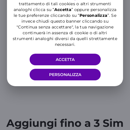
trattamento di tali cookies o altri strumenti
analoghi clicca su “
Accetta
” oppure personalizza
le tue preferenze cliccando su “
P
ersonalizza
”. Se
Blocco dei servizi a
invece chiudi questo banner cliccando su
sovrapprezzo
"Continua senza accettare", la tua navigazione
continuerà in assenza di cookie o di altri
WINDTRE ti protegge dall'attivazione
strumenti analoghi diversi da quelli strettamente
non voluta dei contenuti a
necessari.
sovrapprezzo.
ACCETTA
PERSONALIZZA
Aggiungi fino a 3 Sim