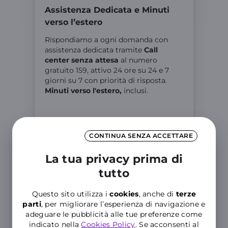
Assistenza Dedicata e Minuti
verso l’estero
Rispondiamo a ogni domanda con
assistenza dedicata tramite
Call
center senza attesa
al numero
gratuito 159, attivo 24 ore su 24 e 7
giorni su 7 con priorità di risposta.
Minuti verso l'estero,
inclusi.
CONTINUA SENZA ACCETTARE
L'App tra le
La tua privacy prima di
più
tutto
apprezzate
Questo sito utilizza i
cookies
, anche di
terze
parti
, per migliorare l’esperienza di navigazione e
adeguare le pubblicità alle tue preferenze come
indicato nella
Cookies Policy
. Se acconsenti al