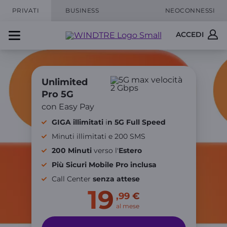
PRIVATI
BUSINESS
NEOCONNESSI
ACCEDI
Unlimited
Pro 5G
con Easy Pay
GIGA illimitati
i
n
5G Full Speed
Minuti illimitati e 200 SMS
200 Minuti
verso l'
Estero
Più Sicuri Mobile Pro inclusa
Call Center
senza attese
19
,99 €
al mese