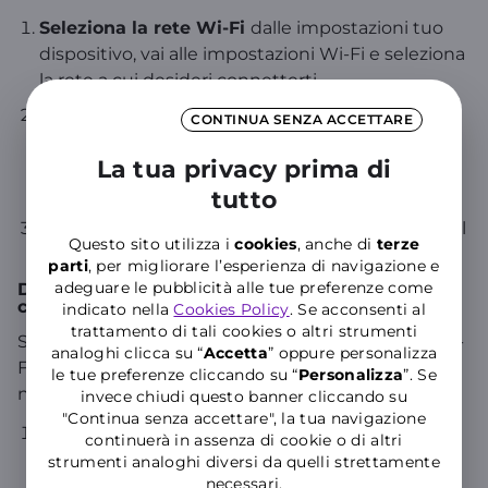
Seleziona la rete Wi-Fi
dalle impostazioni tuo
dispositivo, vai alle impostazioni Wi-Fi e seleziona
la rete a cui desideri connetterti.
Inserisci la chiave di sicurezza
quando
CONTINUA SENZA ACCETTARE
richiesto, inserisci la chiave di sicurezza di rete
La tua privacy prima di
esattamente come appare (rispettando
maiuscole e minuscole.
tutto
Connettiti
: dopo aver inserito la chiave corretta, il
Questo sito utilizza i
cookies
, anche di
terze
dispositivo si connetterà alla rete.
parti
, per migliorare l’esperienza di navigazione e
adeguare le pubblicità alle tue preferenze come
Dove trovare la chiave di sicurezza di rete del
cellulare?
indicato nella
Cookies Policy
. Se acconsenti al
trattamento di tali cookies o altri strumenti
Se hai configurato il tuo cellulare come hotspot Wi-
analoghi clicca su “
Accetta
” oppure personalizza
Fi, la chiave di sicurezza di rete può essere trovata
le tue preferenze cliccando su “
P
ersonalizza
”. Se
nelle impostazioni del dispositivo:
invece chiudi questo banner cliccando su
"Continua senza accettare", la tua navigazione
Nelle impostazioni del cellulare
: Vai alle
continuerà in assenza di cookie o di altri
impostazioni del tuo cellulare e cerca la sezione
strumenti analoghi diversi da quelli strettamente
necessari.
"Hotspot personale" o "Tethering".