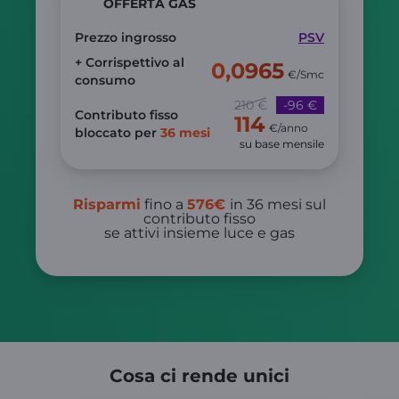
OFFERTA GAS
Prezzo ingrosso
PSV
+ Corrispettivo al
0,0965
€/Smc
consumo
210 €
-96 €
Contributo fisso
114
€/anno
bloccato per
36 mesi
su base mensile
Risparmi
fino a
576€
in 36 mesi sul
contributo fisso
se attivi insieme luce e gas
Cosa ci rende unici