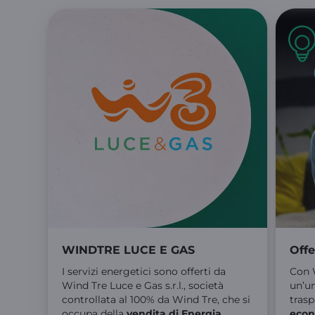
WINDTRE LUCE E GAS
Offe
I servizi energetici sono offerti da
Con 
Wind Tre Luce e Gas s.r.l., società
un’u
controllata al 100% da Wind Tre, che si
tras
occupa della
vendita di Energia
econ