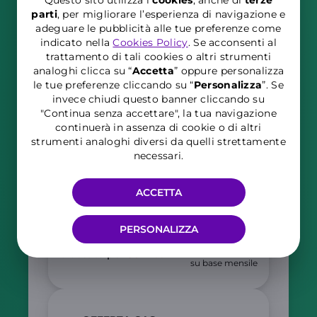
parti
, per migliorare l’esperienza di navigazione e
adeguare le pubblicità alle tue preferenze come
LUCE E GAS
indicato nella
Cookies Policy
. Se acconsenti al
trattamento di tali cookies o altri strumenti
Condizioni valide per 3 anni
analoghi clicca su “
Accetta
” oppure personalizza
Possibilità di richiedere supporto anche nei
le tue preferenze cliccando su “
P
ersonalizza
”. Se
invece chiudi questo banner cliccando su
WINDTRE Store
"Continua senza accettare", la tua navigazione
continuerà in assenza di cookie o di altri
strumenti analoghi diversi da quelli strettamente
OFFERTA LUCE
necessari.
Prezzo ingrosso
PUN
ACCETTA
+ Corrispettivo al
0,0278
€/kWh
consumo
PERSONALIZZA
210 €
-96 €
Contributo fisso
114
€/anno
bloccato per
36 mesi
su base mensile