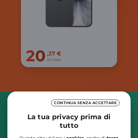
20
,27 €
al mese
CONTINUA SENZA ACCETTARE
La tua privacy prima di
tutto
Questo sito utilizza i
cookies
, anche di
terze