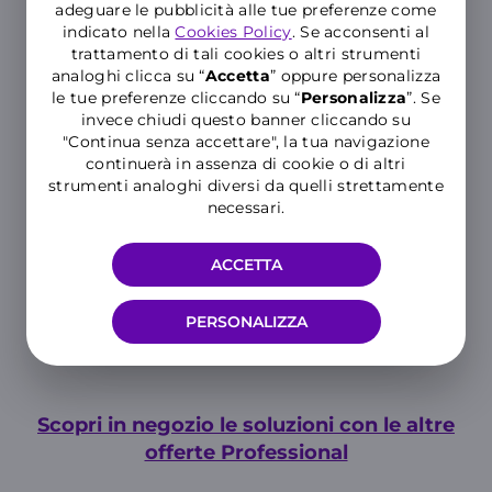
adeguare le pubblicità alle tue preferenze come
indicato nella
Cookies Policy
. Se acconsenti al
+23,99
trattamento di tali cookies o altri strumenti
€/al mese
analoghi clicca su “
Accetta
” oppure personalizza
le tue preferenze cliccando su “
P
ersonalizza
”. Se
invece chiudi questo banner cliccando su
APPLE
"Continua senza accettare", la tua navigazione
iPhone 17 Pro
continuerà in assenza di cookie o di altri
Max 256GB
strumenti analoghi diversi da quelli strettamente
Anticipo di 129,99€
necessari.
con carta di credito
ACCETTA
+27,99
PERSONALIZZA
€/al mese
Scopri in negozio le soluzioni con le altre
offerte Professional