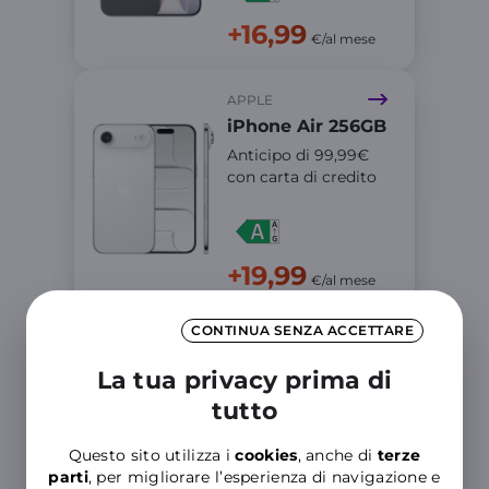
+16,99
€/al mese
APPLE
iPhone Air 256GB
Anticipo di 99,99€
con carta di credito
+19,99
€/al mese
CONTINUA SENZA ACCETTARE
APPLE
iPhone 17 Pro
La tua privacy prima di
256GB
tutto
Anticipo di 119,99€
con carta di credito
Questo sito utilizza i
cookies
, anche di
terze
parti
, per migliorare l’esperienza di navigazione e